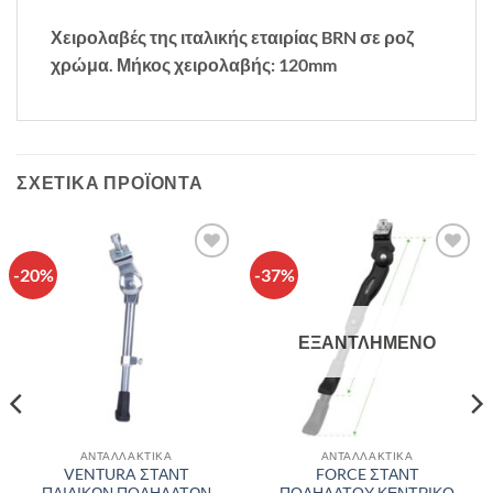
Χειρολαβές της ιταλικής εταιρίας BRN σε ροζ
χρώμα. Μήκος χειρολαβής: 120mm
ΣΧΕΤΙΚΆ ΠΡΟΪΌΝΤΑ
-20%
-37%
Πρόσθήκη
Πρόσθήκη
στην λίστα
στην λίστα
επιθυμιών
επιθυμιών
ΕΞΑΝΤΛΗΜΈΝΟ
ΑΝΤΑΛΛΑΚΤΙΚΑ
ΑΝΤΑΛΛΑΚΤΙΚΑ
VENTURA ΣΤΑΝΤ
FORCE ΣΤΑΝΤ
ΠΑΙΔΙΚΩΝ ΠΟΔΗΛΑΤΩΝ
ΠΟΔΗΛΑΤΟΥ ΚΕΝΤΡΙΚΟ