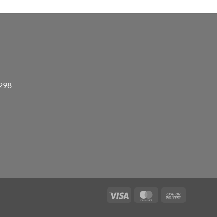
3298
Visa
MasterCard
Cash
On
Delivery