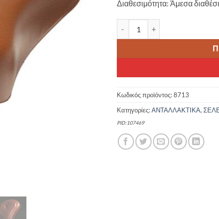
Διαθεσιμότητα: Άμεσα διαθέσ
30.00 €.
είνα
26.0
BRN HOLLAND SOFT ΣΕΛΑ ΠΟΔ
Π
Κωδικός προϊόντος:
8713
Κατηγορίες:
ΑΝΤΑΛΛΑΚΤΙΚΑ
,
ΣΕΛ
PID:107469