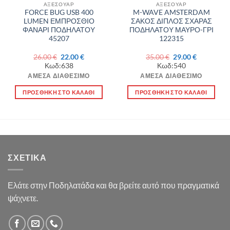
ΑΞΕΣΟΥΑΡ
ΑΞΕΣΟΥΑΡ
FORCE BUG USB 400
M-WAVE AMSTERDAM
LUMEN ΕΜΠΡΟΣΘΙΟ
ΣΑΚΟΣ ΔΙΠΛΟΣ ΣΧΑΡΑΣ
ΦΑΝΑΡΙ ΠΟΔΗΛΑΤΟΥ
ΠΟΔΗΛΑΤΟΥ ΜΑΥΡΟ-ΓΡΙ
45207
122315
Original
Η
Original
Η
26.00
€
22.00
€
35.00
€
29.00
€
α
price
τρέχουσα
price
τρέχουσα
Κωδ:638
Κωδ:540
was:
τιμή
was:
τιμή
26.00 €.
είναι:
35.00 €.
είναι:
ΆΜΕΣΑ ΔΙΑΘΈΣΙΜΟ
ΆΜΕΣΑ ΔΙΑΘΈΣΙΜΟ
22.00 €.
29.00 €.
ΠΡΟΣΘΉΚΗ ΣΤΟ ΚΑΛΆΘΙ
ΠΡΟΣΘΉΚΗ ΣΤΟ ΚΑΛΆΘΙ
ΣΧΕΤΙΚΆ
Ελάτε στην Ποδηλατάδα και θα βρείτε αυτό που πραγματικά
ψάχνετε.