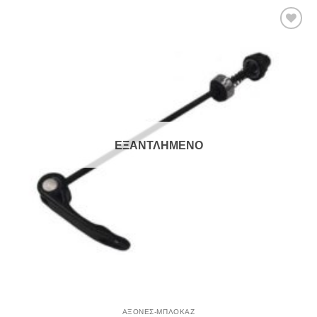
Πρόσθήκη
στην λίστα
επιθυμιών
ΕΞΑΝΤΛΗΜΈΝΟ
ΑΞΟΝΕΣ-ΜΠΛΟΚΑΖ