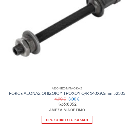
ΑΞΟΝΕΣ-ΜΠΛΟΚΑΖ
FORCE ΑΞΟΝΑΣ ΟΠΙΣΘΙΟΥ ΤΡΟΧΟΥ Q/R 140Χ9.5mm 52303
Original
Η
4.90
€
3.00
€
price
τρέχουσα
Κωδ:8352
was:
τιμή
4.90 €.
είναι:
ΆΜΕΣΑ ΔΙΑΘΈΣΙΜΟ
3.00 €.
ΠΡΟΣΘΉΚΗ ΣΤΟ ΚΑΛΆΘΙ