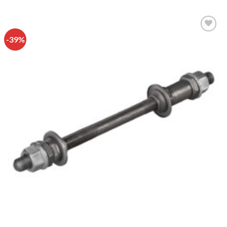
-39%
Πρόσθήκη
στην λίστα
επιθυμιών