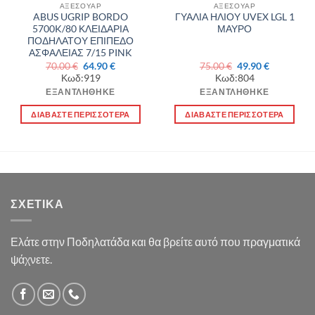
ΑΞΕΣΟΥΑΡ
ΑΞΕΣΟΥΑΡ
ABUS UGRIP BORDO
ΓΥΑΛΙΑ ΗΛΙΟΥ UVEX LGL 1
5700K/80 ΚΛΕΙΔΑΡΙΑ
ΜΑΥΡΟ
ΠΟΔΗΛΑΤΟΥ ΕΠΙΠΕΔΟ
ΑΣΦΑΛΕΙΑΣ 7/15 PINK
Original
Η
Original
Η
70.00
€
64.90
€
75.00
€
49.90
€
α
price
τρέχουσα
price
τρέχουσα
Κωδ:919
Κωδ:804
was:
τιμή
was:
τιμή
70.00 €.
είναι:
75.00 €.
είναι:
ΕΞΑΝΤΛΉΘΗΚΕ
ΕΞΑΝΤΛΉΘΗΚΕ
64.90 €.
49.90 €.
ΔΙΑΒΆΣΤΕ ΠΕΡΙΣΣΌΤΕΡΑ
ΔΙΑΒΆΣΤΕ ΠΕΡΙΣΣΌΤΕΡΑ
ΣΧΕΤΙΚΆ
Ελάτε στην Ποδηλατάδα και θα βρείτε αυτό που πραγματικά
ψάχνετε.