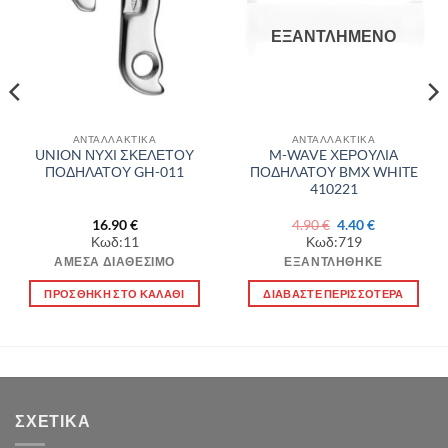
επιθυμιών
επιθυμιών
ΕΞΑΝΤΛΗΜΈΝΟ
ΑΝΤΑΛΛΑΚΤΙΚΑ
ΑΝΤΑΛΛΑΚΤΙΚΑ
UNION ΝΥΧΙ ΣΚΕΛΕΤΟΥ
M-WAVE ΧΕΡΟΥΛΙΑ
ΠΟΔΗΛΑΤΟΥ GH-011
ΠΟΔΗΛΑΤΟΥ BMX WHITE
410221
Original
Η
16.90
€
4.90
€
4.40
€
α
price
τρέχουσα
Κωδ:11
Κωδ:719
was:
τιμή
4.90 €.
είναι:
ΆΜΕΣΑ ΔΙΑΘΈΣΙΜΟ
ΕΞΑΝΤΛΉΘΗΚΕ
4.40 €.
ΠΡΟΣΘΉΚΗ ΣΤΟ ΚΑΛΆΘΙ
ΔΙΑΒΆΣΤΕ ΠΕΡΙΣΣΌΤΕΡΑ
ΣΧΕΤΙΚΆ