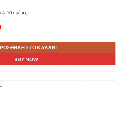
ό 4-10 ημέρες
ή
ΕΡΕΝΙΟΣ 28Χ1.1/2 ΟΠΙΣΘΙΟΣ ΑΚΤΙΝΑ 12G (ΣΤΕΦ.EASTMAN) ποσό
ΡΟΣΘΉΚΗ ΣΤΟ ΚΑΛΆΘΙ
BUY NOW
ΟΙ