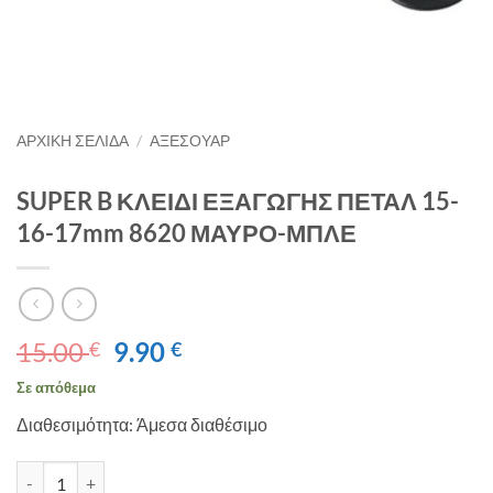
ΑΡΧΙΚΉ ΣΕΛΊΔΑ
/
ΑΞΕΣΟΥΑΡ
SUPER B ΚΛΕΙΔΙ ΕΞΑΓΩΓΗΣ ΠΕΤΑΛ 15-
16-17mm 8620 ΜΑΥΡΟ-ΜΠΛΕ
Original
Η
15.00
9.90
€
€
price
τρέχουσα
Σε απόθεμα
was:
τιμή
Διαθεσιμότητα: Άμεσα διαθέσιμο
15.00 €.
είναι:
9.90 €.
SUPER B ΚΛΕΙΔΙ ΕΞΑΓΩΓΗΣ ΠΕΤΑΛ 15-16-17mm 8620 ΜΑΥΡΟ-ΜΠ