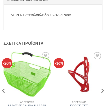
SUPER B πεταλόκλειδο 15-16-17mm.
ΣΧΕΤΙΚΆ ΠΡΟΪΌΝΤΑ
-20%
-16%
Πρόσθήκη
Πρόσθήκη
στην λίστα
στην λίστα
επιθυμιών
επιθυμιών
ΑΞΕΣΟΥΑΡ
ΑΞΕΣΟΥΑΡ
M-WAVE BA-RM ΚΑΛΑΘΙ
FORCE GET