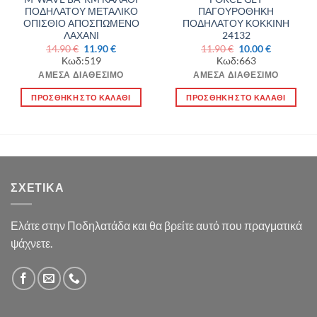
ΠΟΔΗΛΑΤΟΥ ΜΕΤΑΛΙΚΟ
ΠΑΓΟΥΡΟΘΗΚΗ
ΟΠΙΣΘΙΟ ΑΠΟΣΠΩΜΕΝΟ
ΠΟΔΗΛΑΤΟΥ ΚΟΚΚΙΝΗ
ΛΑΧΑΝΙ
24132
Original
Η
Original
Η
14.90
€
11.90
€
11.90
€
10.00
€
α
price
τρέχουσα
price
τρέχουσα
Κωδ:519
Κωδ:663
was:
τιμή
was:
τιμή
14.90 €.
είναι:
11.90 €.
είναι:
ΆΜΕΣΑ ΔΙΑΘΈΣΙΜΟ
ΆΜΕΣΑ ΔΙΑΘΈΣΙΜΟ
11.90 €.
10.00 €.
ΠΡΟΣΘΉΚΗ ΣΤΟ ΚΑΛΆΘΙ
ΠΡΟΣΘΉΚΗ ΣΤΟ ΚΑΛΆΘΙ
ΣΧΕΤΙΚΆ
Ελάτε στην Ποδηλατάδα και θα βρείτε αυτό που πραγματικά
ψάχνετε.