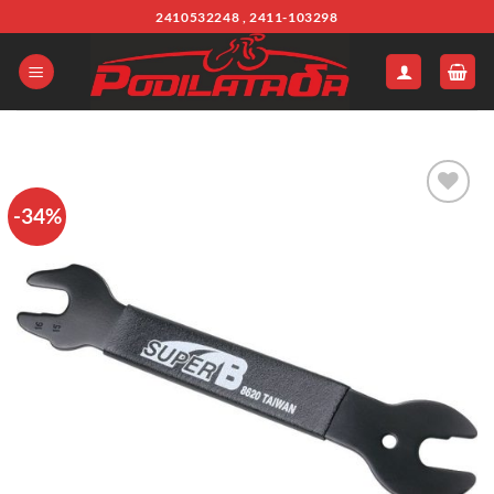
Μετάβαση
2410532248 , 2411-103298
στο
περιεχόμενο
-34%
Πρόσθήκη
στην λίστα
επιθυμιών