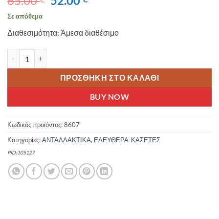
65.00
52.00
price
τρέχουσα
Σε απόθεμα
was:
τιμή
Διαθεσιμότητα: Άμεσα διαθέσιμο
65.00 €.
είναι:
52.00 €.
SHIMANO DEORE CS-M4100 10sp 11-46T ΚΑΣΕΤΑ ΠΟΔΗΛΑΤΟΥ Μ
ΠΡΟΣΘΉΚΗ ΣΤΟ ΚΑΛΆΘΙ
BUY NOW
Κωδικός προϊόντος:
8607
Κατηγορίες:
ΑΝΤΑΛΛΑΚΤΙΚΑ
,
ΕΛΕΥΘΕΡΑ-ΚΑΣΕΤΕΣ
PID:105127