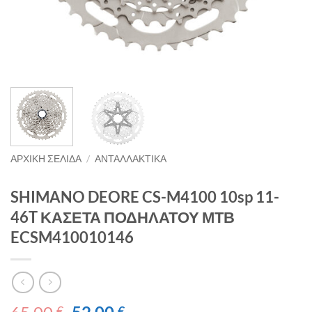
ΑΡΧΙΚΉ ΣΕΛΊΔΑ
/
ΑΝΤΑΛΛΑΚΤΙΚΑ
SHIMANO DEORE CS-M4100 10sp 11-
46T ΚΑΣΕΤΑ ΠΟΔΗΛΑΤΟΥ ΜΤΒ
ECSM410010146
Original
Η
€
€