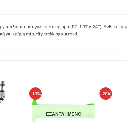
ια πλαίσια με αγγλικό σπείρωμα (BC 1.37 x 24T). Ανθεκτική με
 για χρήση mtb, city, trekking και road.
-10%
-20%
Πρόσθήκη
Πρόσθήκη
στην λίστα
στην λίστα
επιθυμιών
επιθυμιών
ΕΞΑΝΤΛΗΜΈΝΟ