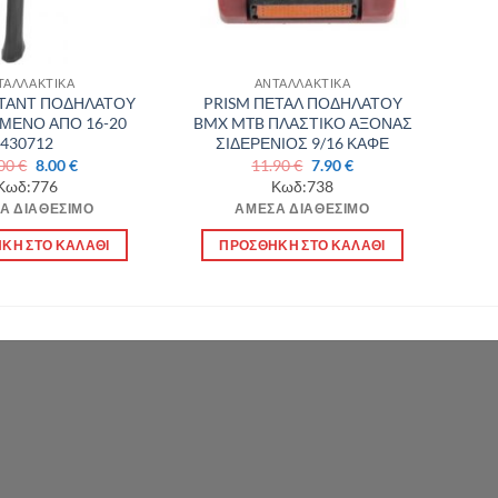
ΤΑΛΛΑΚΤΙΚΑ
ΑΝΤΑΛΛΑΚΤΙΚΑ
ΤΑΝΤ ΠΟΔΗΛΑΤΟΥ
PRISM ΠΕΤΑΛ ΠΟΔΗΛΑΤΟΥ
ΜΕΝΟ ΑΠΟ 16-20
BMX MTB ΠΛΑΣΤΙΚΟ ΑΞΟΝΑΣ
430712
ΣΙΔΕΡΕΝΙΟΣ 9/16 ΚΑΦΕ
Original
Η
Original
Η
.00
€
8.00
€
11.90
€
7.90
€
price
τρέχουσα
price
τρέχουσα
Κωδ:776
Κωδ:738
was:
τιμή
was:
τιμή
Α ΔΙΑΘΈΣΙΜΟ
ΆΜΕΣΑ ΔΙΑΘΈΣΙΜΟ
10.00 €.
είναι:
11.90 €.
είναι:
8.00 €.
7.90 €.
ΚΗ ΣΤΟ ΚΑΛΆΘΙ
ΠΡΟΣΘΉΚΗ ΣΤΟ ΚΑΛΆΘΙ