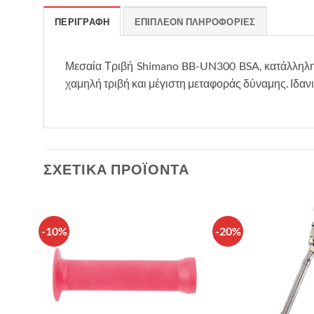
ΠΕΡΙΓΡΑΦΉ
ΕΠΙΠΛΈΟΝ ΠΛΗΡΟΦΟΡΊΕΣ
Μεσαία Τριβή Shimano BB-UN300 BSA, κατάλληλη γ
χαμηλή τριβή και μέγιστη μεταφοράς δύναμης. Ιδανική
ΣΧΕΤΙΚΆ ΠΡΟΪΌΝΤΑ
-10%
-20%
θήκη
Πρόσθήκη
λίστα
στην λίστα
υμιών
επιθυμιών