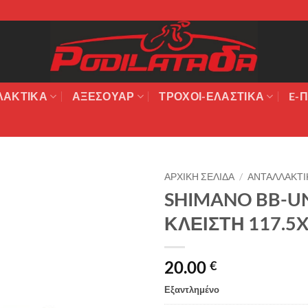
ΛΑΚΤΙΚΆ
ΑΞΕΣΟΥΆΡ
ΤΡΟΧΟΙ-ΕΛΑΣΤΙΚΑ
E-Π
ΑΡΧΙΚΉ ΣΕΛΊΔΑ
/
ΑΝΤΑΛΛΑΚΤΙ
SHIMANO BB-UN
Πρόσθήκη
ΚΛΕΙΣΤΗ 117.5
στην λίστα
επιθυμιών
20.00
€
Εξαντλημένο