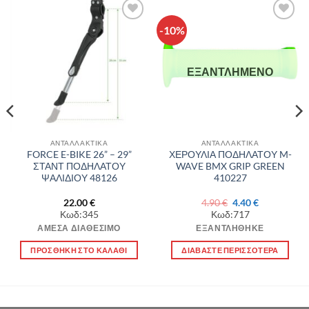
-10%
Πρόσθήκη
Πρόσθήκη
στην λίστα
στην λίστα
επιθυμιών
επιθυμιών
ΕΞΑΝΤΛΗΜΈΝΟ
ΑΝΤΑΛΛΑΚΤΙΚΑ
ΑΝΤΑΛΛΑΚΤΙΚΑ
FORCE E-BIKE 26” – 29”
ΧΕΡΟΥΛΙΑ ΠΟΔΗΛΑΤΟΥ M-
ΣΤΑΝΤ ΠΟΔΗΛΑΤΟΥ
WAVE BMX GRIP GREEN
ΨΑΛΙΔΙΟΥ 48126
410227
Original
Η
22.00
€
4.90
€
4.40
€
α
price
τρέχουσα
Κωδ:345
Κωδ:717
was:
τιμή
4.90 €.
είναι:
ΆΜΕΣΑ ΔΙΑΘΈΣΙΜΟ
ΕΞΑΝΤΛΉΘΗΚΕ
4.40 €.
ΠΡΟΣΘΉΚΗ ΣΤΟ ΚΑΛΆΘΙ
ΔΙΑΒΆΣΤΕ ΠΕΡΙΣΣΌΤΕΡΑ