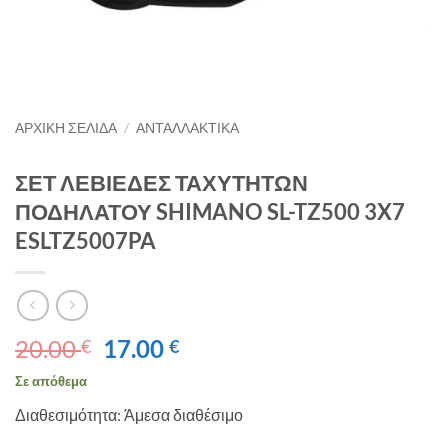
ΑΡΧΙΚΉ ΣΕΛΊΔΑ
/
ΑΝΤΑΛΛΑΚΤΙΚΑ
ΣΕΤ ΛΕΒΙΕΔΕΣ ΤΑΧΥΤΗΤΩΝ
ΠΟΔΗΛΑΤΟΥ SHIMANO SL-TZ500 3X7
ESLTZ5007PA
Original
Η
20.00
17.00
€
€
price
τρέχουσα
Σε απόθεμα
was:
τιμή
Διαθεσιμότητα: Άμεσα διαθέσιμο
20.00 €.
είναι:
17.00 €.