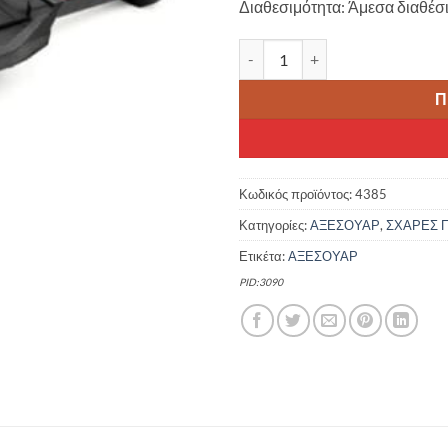
Διαθεσιμότητα: Άμεσα διαθέσ
20.00 €.
είνα
16.9
ΣΧΑΡΑ SUSPENSION KAIWEI Μ
Π
Κωδικός προϊόντος:
4385
Κατηγορίες:
ΑΞΕΣΟΥΑΡ
,
ΣΧΑΡΕΣ 
Ετικέτα:
ΑΞΕΣΟΥΑΡ
PID:3090