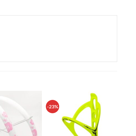
-23%
Πρόσθήκη
Πρόσθήκη
στην λίστα
στην λίστα
επιθυμιών
επιθυμιών