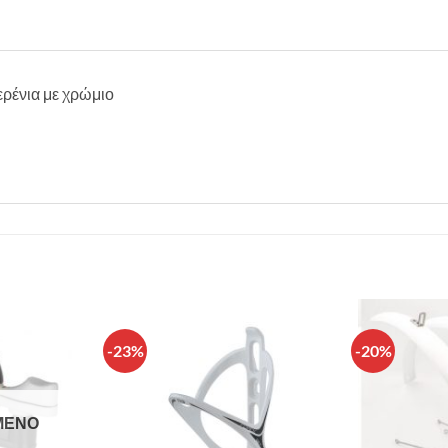
ρένια με χρώμιο
-23%
-20%
Πρόσθήκη
Πρόσθήκη
στην λίστα
στην λίστα
επιθυμιών
επιθυμιών
ΜΈΝΟ