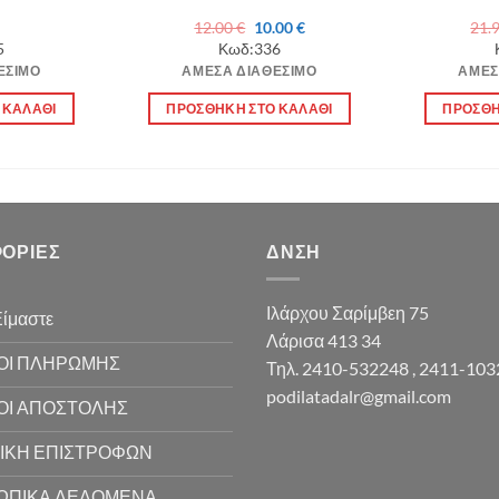
Original
Η
12.00
€
10.00
€
21.
price
τρέχουσα
5
Κωδ:336
was:
τιμή
ΈΣΙΜΟ
ΆΜΕΣΑ ΔΙΑΘΈΣΙΜΟ
ΆΜΕΣ
12.00 €.
είναι:
10.00 €.
 ΚΑΛΆΘΙ
ΠΡΟΣΘΉΚΗ ΣΤΟ ΚΑΛΆΘΙ
ΠΡΟΣΘΉ
ΟΡΊΕΣ
ΔΝΣΗ
Ιλάρχου Σαρίμβεη 75
Είμαστε
Λάρισα 413 34
ΟΙ ΠΛΗΡΩΜΗΣ
Τηλ. 2410-532248 , 2411-10
podilatadalr@gmail.com
ΟΙ ΑΠΟΣΤΟΛΗΣ
ΙΚΗ ΕΠΙΣΤΡΟΦΩΝ
ΩΠΙΚΑ ΔΕΔΟΜΕΝΑ