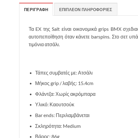
ΠΕΡΙΓΡΑΦΉ
ΕΠΙΠΛΈΟΝ ΠΛΗΡΟΦΟΡΊΕΣ
Τα EX της Salt είναι οικονομικά grips BMX σχεδι
αυτοπεποίθηση όταν κάνετε barspins. Στο σετ υπάρ
τιμόνια ατσάλι.
Τάπες συμβατές με: Ατσάλι
Μήκος grip / λαβής: 15.4cm
Φλάντζα: Χωρίς ακρόμπαρα
Υλικό: Καουτσούκ
Bar ends: Περιλαμβάνεται
Σκληρότητα: Medium
Βάρος: 86g