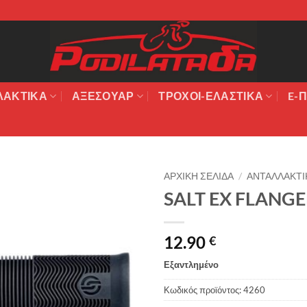
ΛΑΚΤΙΚΆ
ΑΞΕΣΟΥΆΡ
ΤΡΟΧΟΙ-ΕΛΑΣΤΙΚΑ
E-Π
ΑΡΧΙΚΉ ΣΕΛΊΔΑ
/
ΑΝΤΑΛΛΑΚΤΙ
SALT EX FLANGE
Πρόσθήκη
στην λίστα
επιθυμιών
12.90
€
Εξαντλημένο
Κωδικός προϊόντος:
4260