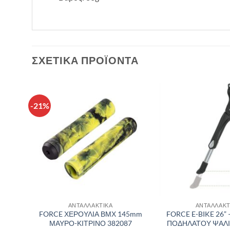
ΣΧΕΤΙΚΆ ΠΡΟΪΌΝΤΑ
-21%
θήκη
Πρόσθήκη
λίστα
στην λίστα
υμιών
επιθυμιών
ΑΝΤΑΛΛΑΚΤΙΚΑ
ΑΝΤΑΛΛΑΚΤ
45mm
FORCE ΧΕΡΟΥΛΙΑ ΒΜΧ 145mm
FORCE E-BIKE 26” 
ΜΑΥΡΟ-ΚΙΤΡΙΝΟ 382087
ΠΟΔΗΛΑΤΟΥ ΨΑΛΙ