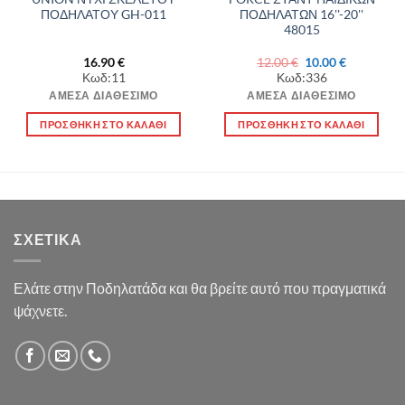
ΠΟΔΗΛΑΤΟΥ GH-011
ΠΟΔΗΛΑΤΩΝ 16''-20''
48015
Original
Η
16.90
€
12.00
€
10.00
€
price
τρέχουσα
Κωδ:11
Κωδ:336
was:
τιμή
12.00 €.
είναι:
ΆΜΕΣΑ ΔΙΑΘΈΣΙΜΟ
ΆΜΕΣΑ ΔΙΑΘΈΣΙΜΟ
10.00 €.
ΠΡΟΣΘΉΚΗ ΣΤΟ ΚΑΛΆΘΙ
ΠΡΟΣΘΉΚΗ ΣΤΟ ΚΑΛΆΘΙ
ΣΧΕΤΙΚΆ
Ελάτε στην Ποδηλατάδα και θα βρείτε αυτό που πραγματικά
ψάχνετε.