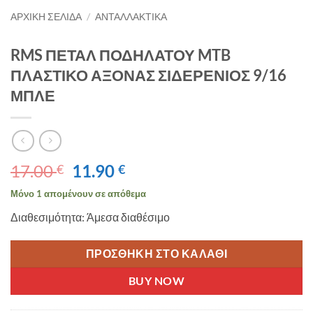
ΑΡΧΙΚΉ ΣΕΛΊΔΑ
/
ΑΝΤΑΛΛΑΚΤΙΚΑ
RMS ΠΕΤΑΛ ΠΟΔΗΛΑΤΟΥ MTB
ΠΛΑΣΤΙΚΟ ΑΞΟΝΑΣ ΣΙΔΕΡΕΝΙΟΣ 9/16
ΜΠΛΕ
Original
Η
17.00
11.90
€
€
price
τρέχουσα
Μόνο 1 απομένουν σε απόθεμα
was:
τιμή
Διαθεσιμότητα: Άμεσα διαθέσιμο
17.00 €.
είναι:
11.90 €.
ΠΡΟΣΘΉΚΗ ΣΤΟ ΚΑΛΆΘΙ
BUY NOW