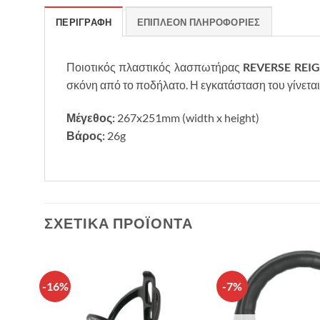
ΠΕΡΙΓΡΑΦΉ
ΕΠΙΠΛΈΟΝ ΠΛΗΡΟΦΟΡΊΕΣ
Ποιοτικός πλαστικός λασπωτήρας
REVERSE
REI
σκόνη από το ποδήλατο. Η εγκατάσταση του γίνεται
Μέγεθος:
267x251mm (width x height)
Βάρος:
26g
ΣΧΕΤΙΚΆ ΠΡΟΪΌΝΤΑ
-16%
-7%
θήκη
Πρόσθήκη
λίστα
στην λίστα
υμιών
επιθυμιών