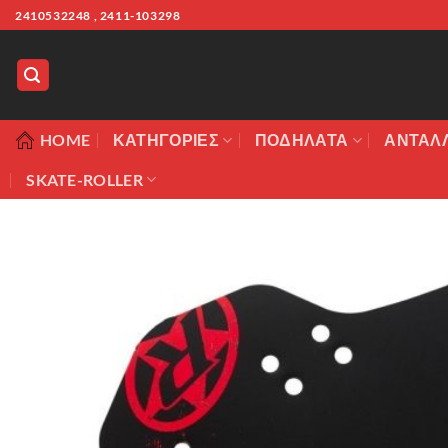
Μετάβαση
2410532248 , 2411-103298
στο
περιεχόμενο
HOME
ΚΑΤΗΓΟΡΊΕΣ
ΠΟΔΉΛΑΤΑ
ΑΝΤΑΛ
SKATE-ROLLER