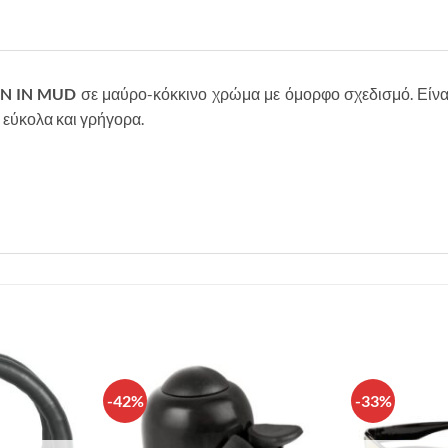
GN IN MUD
σε μαύρο-κόκκινο χρώμα με όμορφο σχεδισμό. Είναι 
 εύκολα και γρήγορα.
-42%
-33%
Πρόσθήκη
Πρόσθήκη
στην λίστα
στην λίστα
επιθυμιών
επιθυμιών