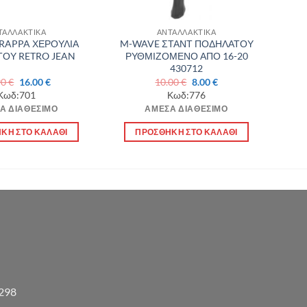
ΤΑΛΛΑΚΤΙΚΑ
ΑΝΤΑΛΛΑΚΤΙΚΑ
RAPPA ΧΕΡΟΥΛΙΑ
M-WAVE ΣΤΑΝΤ ΠΟΔΗΛΑΤΟΥ
ΟΥ RETRO JEAN
ΡΥΘΜΙΖΟΜΕΝΟ ΑΠΟ 16-20
430712
Original
Η
Original
Η
90
€
16.00
€
10.00
€
8.00
€
price
τρέχουσα
price
τρέχουσα
Κωδ:701
Κωδ:776
was:
τιμή
was:
τιμή
Α ΔΙΑΘΈΣΙΜΟ
ΆΜΕΣΑ ΔΙΑΘΈΣΙΜΟ
21.90 €.
είναι:
10.00 €.
είναι:
16.00 €.
8.00 €.
ΚΗ ΣΤΟ ΚΑΛΆΘΙ
ΠΡΟΣΘΉΚΗ ΣΤΟ ΚΑΛΆΘΙ
3298