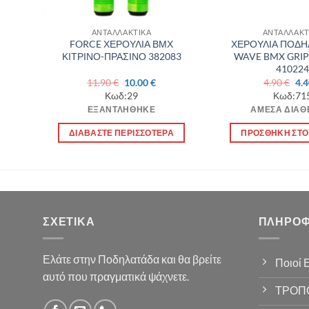
ΑΝΤΑΛΛΑΚΤΙΚΑ
ΑΝΤΑΛΛΑΚΤ
NK
FORCE ΧΕΡΟΥΛΙΑ ΒΜΧ
ΧΕΡΟΥΛΙΑ ΠΟΔΗ
ΚΙΤΡΙΝΟ-ΠΡΑΣΙΝΟ 382083
WAVE BMX GRI
410224
Original
Η
Ori
11.90
€
10.00
€
4.90
€
4.
ουσα
price
τρέχουσα
pri
Κωδ:29
Κωδ:71
was:
τιμή
was
ΕΞΑΝΤΛΉΘΗΚΕ
ΆΜΕΣΑ ΔΙΑΘ
11.90 €.
είναι:
4.9
€.
10.00 €.
Ι
ΔΙΑΒΆΣΤΕ ΠΕΡΙΣΣΌΤΕΡΑ
ΠΡΟΣΘΉΚΗ ΣΤΟ
ΣΧΕΤΙΚΆ
ΠΛΗΡΟΦ
Ελάτε στην Ποδηλατάδα και θα βρείτε
Ποιοί 
αυτό που πραγματικά ψάχνετε.
ΤΡΟΠ