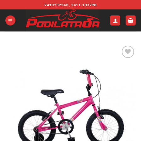
Μετάβαση
2410532248 , 2411-103298
στο
περιεχόμενο
Πρόσθήκη
στην λίστα
επιθυμιών