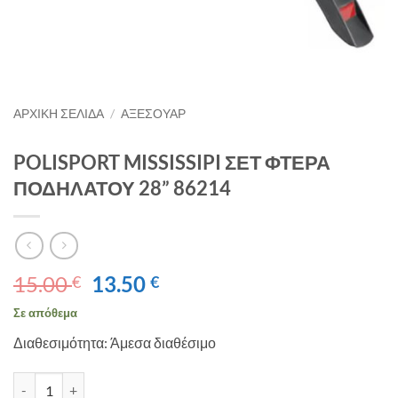
ΑΡΧΙΚΉ ΣΕΛΊΔΑ
/
ΑΞΕΣΟΥΑΡ
POLISPORT MISSISSIPI ΣΕΤ ΦΤΕΡΑ
ΠΟΔΗΛΑΤΟΥ 28” 86214
Original
Η
15.00
13.50
€
€
price
τρέχουσα
Σε απόθεμα
was:
τιμή
Διαθεσιμότητα: Άμεσα διαθέσιμο
15.00 €.
είναι:
13.50 €.
POLISPORT MISSISSIPI ΣΕΤ ΦΤΕΡΑ ΠΟΔΗΛΑΤΟΥ 28'' 86214 ποσό