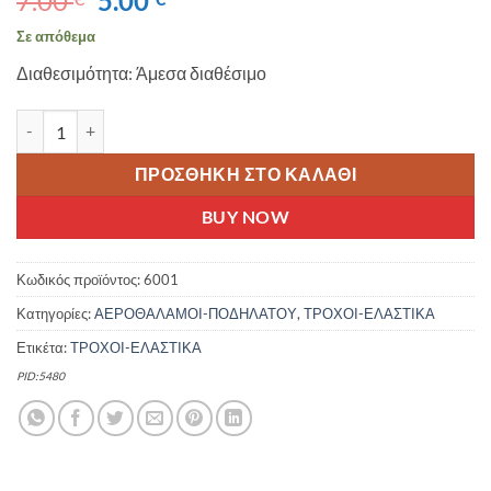
7.00
5.00
price
τρέχουσα
Σε απόθεμα
was:
τιμή
Διαθεσιμότητα: Άμεσα διαθέσιμο
7.00 €.
είναι:
5.00 €.
PLANET AIR ΑΕΡΟΘΑΛΑΜΟΣ ΠΟΔΗΛΑΤΟΥ 22X1.75/1.95 AV 36mm
ΠΡΟΣΘΉΚΗ ΣΤΟ ΚΑΛΆΘΙ
BUY NOW
Κωδικός προϊόντος:
6001
Κατηγορίες:
ΑΕΡΟΘΑΛΑΜΟΙ-ΠΟΔΗΛΑΤΟΥ
,
ΤΡΟΧΟΙ-ΕΛΑΣΤΙΚΑ
Ετικέτα:
ΤΡΟΧΟΙ-ΕΛΑΣΤΙΚΑ
PID:5480