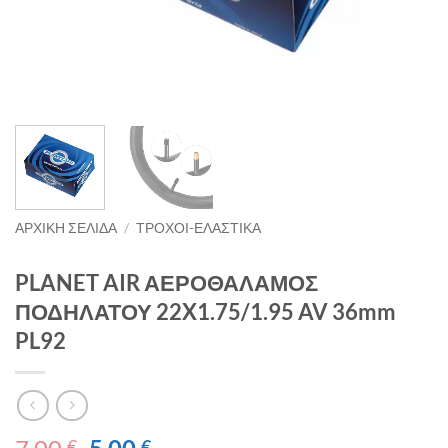
ΑΡΧΙΚΉ ΣΕΛΊΔΑ
/
ΤΡΟΧΟΙ-ΕΛΑΣΤΙΚΑ
PLANET AIR ΑΕΡΟΘΑΛΑΜΟΣ
ΠΟΔΗΛΑΤΟΥ 22X1.75/1.95 AV 36mm
PL92
Original
Η
€
€