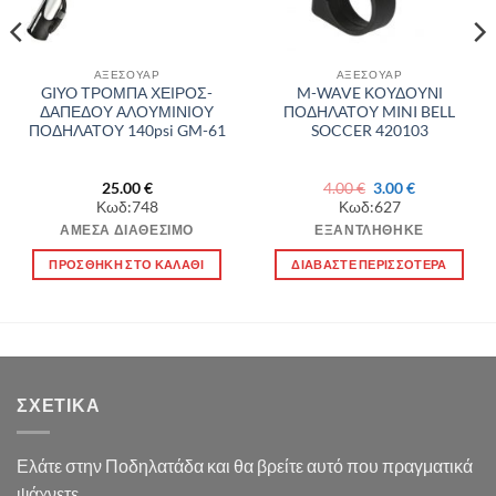
ΑΞΕΣΟΥΑΡ
ΑΞΕΣΟΥΑΡ
GIYO ΤΡΟΜΠΑ ΧΕΙΡΟΣ-
M-WAVE ΚΟΥΔΟΥΝΙ
ΔΑΠΕΔΟΥ ΑΛΟΥΜΙΝΙΟΥ
ΠΟΔΗΛΑΤΟΥ MINI BELL
ΠΟΔΗΛΑΤΟΥ 140psi GM-61
SOCCER 420103
Original
Η
25.00
€
4.00
€
3.00
€
α
price
τρέχουσα
Κωδ:748
Κωδ:627
was:
τιμή
4.00 €.
είναι:
ΆΜΕΣΑ ΔΙΑΘΈΣΙΜΟ
ΕΞΑΝΤΛΉΘΗΚΕ
3.00 €.
ΠΡΟΣΘΉΚΗ ΣΤΟ ΚΑΛΆΘΙ
ΔΙΑΒΆΣΤΕ ΠΕΡΙΣΣΌΤΕΡΑ
ΣΧΕΤΙΚΆ
Ελάτε στην Ποδηλατάδα και θα βρείτε αυτό που πραγματικά
ψάχνετε.