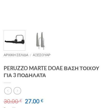
ΑΡΧΙΚΉ ΣΕΛΊΔΑ
/
ΑΞΕΣΟΥΑΡ
PERUZZO MARTE DOAE ΒΑΣΗ ΤΟΙΧΟΥ
ΓΙΑ 3 ΠΟΔΗΛΑΤΑ
Original
Η
30.00
27.00
€
€
price
τρέχουσα