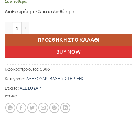
Σε απόθεμα
was:
τιμή
Διαθεσιμότητα: Άμεσα διαθέσιμο
30.00 €.
είναι:
27.00 €.
PERUZZO MARTE DOAE ΒΑΣΗ ΤΟΙΧΟΥ ΓΙΑ 3 ΠΟΔΗΛΑΤΑ ποσότη
ΠΡΟΣΘΉΚΗ ΣΤΟ ΚΑΛΆΘΙ
BUY NOW
Κωδικός προϊόντος:
5306
Κατηγορίες:
ΑΞΕΣΟΥΑΡ
,
ΒΑΣΕΙΣ ΣΤΗΡΙΞΗΣ
Ετικέτα:
ΑΞΕΣΟΥΑΡ
PID:4430