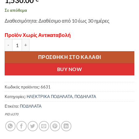
1,530.00
Σε απόθεμα
Διαθεσιμότητα: Διαθέσιμο από 10 έως 30 ημέρες
Προϊόν Χωρίς Αντικαταβολή
ORIENT E-BIKE STREET 1.0 28” 9SP REAR MOTOR BAFANG 250W ΓΚ
ΠΡΟΣΘΉΚΗ ΣΤΟ ΚΑΛΆΘΙ
BUY NOW
Κωδικός προϊόντος:
6631
Κατηγορίες:
ΗΛΕΚΤΡΙΚΑ ΠΟΔΗΛΑΤΑ
,
ΠΟΔΗΛΑΤΑ
Ετικέτα:
ΠΟΔΗΛΑΤΑ
PID:6370