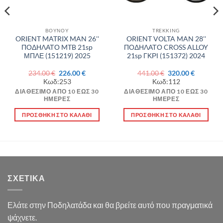
ΒΟΥΝΟΥ
TREKKING
ORIENT MATRIX MAN 26''
ORIENT VOLTA MAN 28''
ΠΟΔΗΛΑΤΟ MTB 21sp
ΠΟΔΗΛΑΤΟ CROSS ALLOY
ΜΠΛΕ (151219) 2025
21sp ΓΚΡΙ (151372) 2024
Original
Η
Original
Η
234.00
€
226.00
€
441.00
€
320.00
€
σα
price
τρέχουσα
price
τρέχουσ
Κωδ:253
Κωδ:112
was:
τιμή
was:
τιμή
234.00 €.
είναι:
441.00 €.
είναι:
ΔΙΑΘΈΣΙΜΟ ΑΠΌ 10 ΈΩΣ 30
ΔΙΑΘΈΣΙΜΟ ΑΠΌ 10 ΈΩΣ 30
€.
226.00 €.
320.00 €.
ΗΜΈΡΕΣ
ΗΜΈΡΕΣ
ΠΡΟΣΘΉΚΗ ΣΤΟ ΚΑΛΆΘΙ
ΠΡΟΣΘΉΚΗ ΣΤΟ ΚΑΛΆΘΙ
ΣΧΕΤΙΚΆ
Ελάτε στην Ποδηλατάδα και θα βρείτε αυτό που πραγματικά
ψάχνετε.