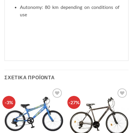
Autonomy: 80 km depending on conditions of
use
ΣΧΕΤΙΚΆ ΠΡΟΪΌΝΤΑ
-3%
-27%
Πρόσθήκη
Πρόσθήκη
στην λίστα
στην λίστα
επιθυμιών
επιθυμιών