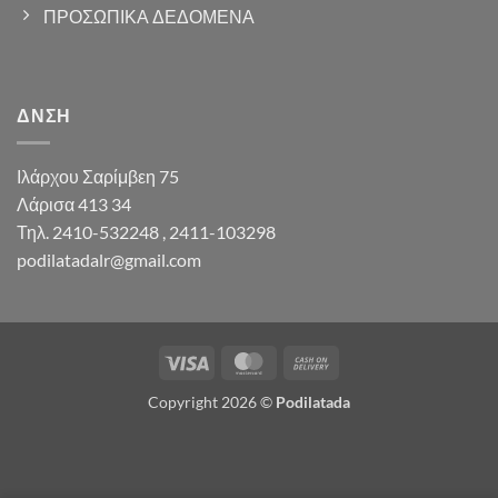
ΠΡΟΣΩΠΙΚΑ ΔΕΔΟΜΕΝΑ
ΔΝΣΗ
Ιλάρχου Σαρίμβεη 75
Λάρισα 413 34
Τηλ. 2410-532248 , 2411-103298
podilatadalr@gmail.com
Visa
MasterCard
Cash
On
Copyright 2026 ©
Podilatada
Delivery