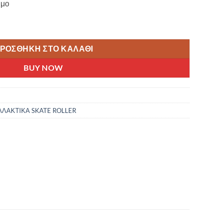
ιμο
 ADAM/SUMMIT ΓΙΑ ΠΑΤΙΝΙΑ FREESTYLE ποσότητα
ΡΟΣΘΉΚΗ ΣΤΟ ΚΑΛΆΘΙ
BUY NOW
ΛΑΚΤΙΚΑ SKATE ROLLER