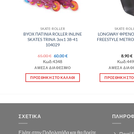
SKATE-ROLLER
SKATE-ROL
Σ-
BYOX ΠΑΤΙΝΙΑ ROLLER INLINE
LONGWAY ΦΡΕΝΟ 
 (M)
SKATES TRINA 3σε1 38-41
FREESTYLE METRO 
104029
Original
Η
65.00
€
60.00
€
8.90
€
price
τρέχουσα
Κωδ:4348
Κωδ:449
was:
τιμή
ΆΜΕΣΑ ΔΙΑΘΈΣΙΜΟ
ΆΜΕΣΑ ΔΙΑΘ
65.00 €.
είναι:
60.00 €.
Ι
ΠΡΟΣΘΉΚΗ ΣΤΟ ΚΑΛΆΘΙ
ΠΡΟΣΘΉΚΗ ΣΤΟ
ΣΧΕΤΙΚΆ
ΠΛΗΡΟΦ
Ελάτε στην Ποδηλατάδα και θα βρείτε
Ποιοί 