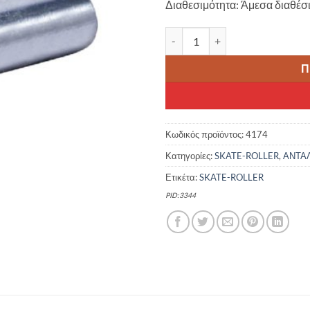
Διαθεσιμότητα: Άμεσα διαθέσ
LONGWAY SCOOTER FORK AXLE
Π
Κωδικός προϊόντος:
4174
Κατηγορίες:
SKATE-ROLLER
,
ΑΝΤΑΛ
Ετικέτα:
SKATE-ROLLER
PID:3344