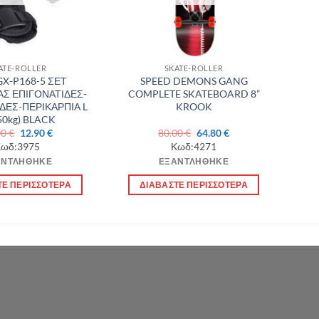
ATE-ROLLER
SKATE-ROLLER
GX-P168-5 ΣΕΤ
SPEED DEMONS GANG
Σ ΕΠΙΓΟΝΑΤΙΔΕΣ-
COMPLETE SKATEBOARD 8”
ΔΕΣ-ΠΕΡΙΚΑΡΠΙΑ L
KROOK
50kg) BLACK
Original
Η
Original
Η
00
€
12.90
€
80.00
€
64.80
€
price
τρέχουσα
price
τρέχουσα
ωδ:3975
Κωδ:4271
was:
τιμή
was:
τιμή
ΑΝΤΛΉΘΗΚΕ
ΕΞΑΝΤΛΉΘΗΚΕ
17.00 €.
είναι:
80.00 €.
είναι:
12.90 €.
64.80 €.
ΤΕ ΠΕΡΙΣΣΌΤΕΡΑ
ΔΙΑΒΆΣΤΕ ΠΕΡΙΣΣΌΤΕΡΑ