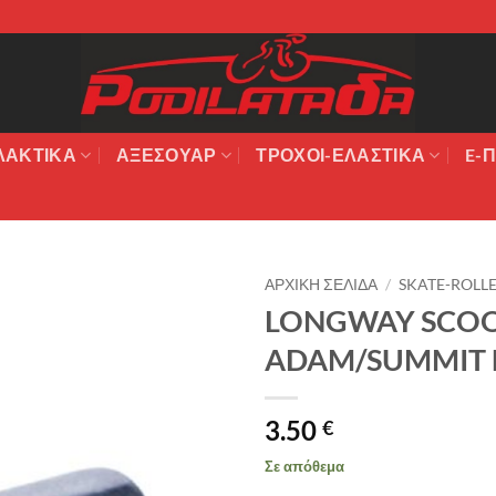
ΛΑΚΤΙΚΆ
ΑΞΕΣΟΥΆΡ
ΤΡΟΧΟΙ-ΕΛΑΣΤΙΚΑ
E-Π
ΑΡΧΙΚΉ ΣΕΛΊΔΑ
/
SKATE-ROLL
LONGWAY SCOO
Πρόσθήκη
ADAM/SUMMIT Γ
στην λίστα
επιθυμιών
3.50
€
Σε απόθεμα