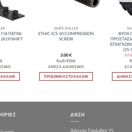
LER
SKATE-ROLLER
SK
ΓΙΑ ΠΑΤΙΝΙ
ETHIC ICS-10 COMPRESSION
BYOX 
2k19/SHIFT
SCREW
ΠΡΟΣΤΑΣΙΑ
ΕΠΙΑΓΚΩΝΙ
(25-
3.00
€
17.
6
Κωδ:4266
Κ
ΈΣΙΜΟ
ΆΜΕΣΑ ΔΙΑΘΈΣΙΜΟ
ΕΞ
 ΚΑΛΆΘΙ
ΠΡΟΣΘΉΚΗ ΣΤΟ ΚΑΛΆΘΙ
ΔΙΑΒΆΣ
ΟΡΊΕΣ
ΔΝΣΗ
Ιλάρχου Σαρίμβεη 75
Είμαστε