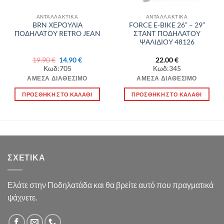
ΑΝΤΑΛΛΑΚΤΙΚΑ
ΑΝΤΑΛΛΑΚΤΙΚΑ
BRN ΧΕΡΟΥΛΙΑ
FORCE E-BIKE 26” – 29”
ΠΟΔΗΛΑΤΟΥ RETRO JEAN
ΣΤΑΝΤ ΠΟΔΗΛΑΤΟΥ
ΨΑΛΙΔΙΟΥ 48126
Original
Η
19.90
€
14.90
€
22.00
€
α
price
τρέχουσα
Κωδ:705
Κωδ:345
was:
τιμή
19.90 €.
είναι:
ΆΜΕΣΑ ΔΙΑΘΈΣΙΜΟ
ΆΜΕΣΑ ΔΙΑΘΈΣΙΜΟ
14.90 €.
ΠΡΟΣΘΉΚΗ ΣΤΟ ΚΑΛΆΘΙ
ΠΡΟΣΘΉΚΗ ΣΤΟ ΚΑΛΆΘΙ
ΣΧΕΤΙΚΆ
Ελάτε στην Ποδηλατάδα και θα βρείτε αυτό που πραγματικά
ψάχνετε.