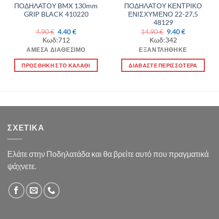
ΠΟΔΗΛΑΤΟΥ BMX 130mm
ΠΟΔΗΛΑΤΟΥ ΚΕΝΤΡΙΚΟ
GRIP BLACK 410220
ΕΝΙΣΧΥΜΕΝΟ 22-27,5
48129
Original
Η
Original
Η
4.90
€
4.40
€
14.90
€
9.40
€
α
price
τρέχουσα
price
τρέχουσα
Κωδ:712
Κωδ:342
was:
τιμή
was:
τιμή
4.90 €.
είναι:
14.90 €.
είναι:
ΆΜΕΣΑ ΔΙΑΘΈΣΙΜΟ
ΕΞΑΝΤΛΉΘΗΚΕ
4.40 €.
9.40 €.
ΠΡΟΣΘΉΚΗ ΣΤΟ ΚΑΛΆΘΙ
ΔΙΑΒΆΣΤΕ ΠΕΡΙΣΣΌΤΕΡΑ
ΣΧΕΤΙΚΆ
Ελάτε στην Ποδηλατάδα και θα βρείτε αυτό που πραγματικά
ψάχνετε.