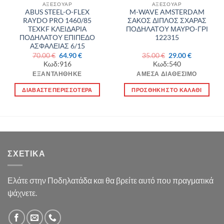
ΑΞΕΣΟΥΑΡ
ΑΞΕΣΟΥΑΡ
ABUS STEEL-O-FLEX
M-WAVE AMSTERDAM
RAYDO PRO 1460/85
ΣΑΚΟΣ ΔΙΠΛΟΣ ΣΧΑΡΑΣ
TEXKF ΚΛΕΙΔΑΡΙΑ
ΠΟΔΗΛΑΤΟΥ ΜΑΥΡΟ-ΓΡΙ
ΠΟΔΗΛΑΤΟΥ ΕΠΙΠΕΔΟ
122315
ΑΣΦΑΛΕΙΑΣ 6/15
Original
Η
Original
Η
70.00
€
64.90
€
35.00
€
29.00
€
α
price
τρέχουσα
price
τρέχουσα
Κωδ:916
Κωδ:540
was:
τιμή
was:
τιμή
70.00 €.
είναι:
35.00 €.
είναι:
ΕΞΑΝΤΛΉΘΗΚΕ
ΆΜΕΣΑ ΔΙΑΘΈΣΙΜΟ
64.90 €.
29.00 €.
ΔΙΑΒΆΣΤΕ ΠΕΡΙΣΣΌΤΕΡΑ
ΠΡΟΣΘΉΚΗ ΣΤΟ ΚΑΛΆΘΙ
ΣΧΕΤΙΚΆ
Ελάτε στην Ποδηλατάδα και θα βρείτε αυτό που πραγματικά
ψάχνετε.