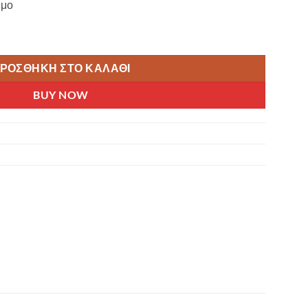
ιμο
28'' (700C) 47mm ΜΕ ΑΝΤΙΡΙΔΕΣ ΜΑΥΡΑ ποσότητα
ΡΟΣΘΉΚΗ ΣΤΟ ΚΑΛΆΘΙ
BUY NOW