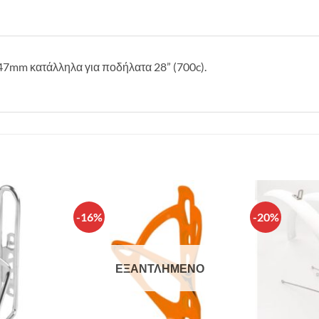
47mm κατάλληλα για ποδήλατα 28” (700c).
-16%
-20%
Πρόσθήκη
Πρόσθήκη
στην λίστα
στην λίστα
επιθυμιών
επιθυμιών
ΕΞΑΝΤΛΗΜΈΝΟ