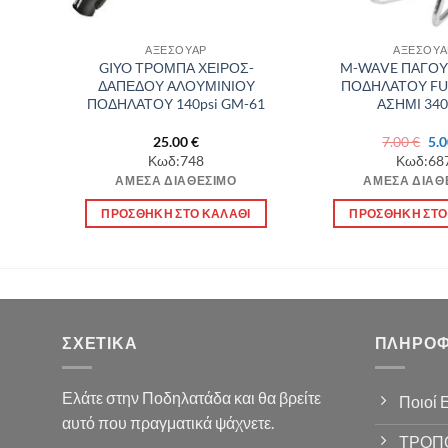
ΑΞΕΣΟΥΑΡ
ΑΞΕΣΟΥΑ
ΟΝΑ
GIYO ΤΡΟΜΠΑ ΧΕΙΡΟΣ-
M-WAVE ΠΑΓΟ
ΟΥ
ΔΑΠΕΔΟΥ ΑΛΟΥΜΙΝΙΟΥ
ΠΟΔΗΛΑΤΟΥ FU
ΠΟΔΗΛΑΤΟΥ 140psi GM-61
ΑΣΗΜΙ 340
Ori
25.00
€
7.00
€
5.
χουσα
pri
Κωδ:748
Κωδ:68
was
ΆΜΕΣΑ ΔΙΑΘΈΣΙΜΟ
ΆΜΕΣΑ ΔΙΑΘ
:
7.0
 €.
Α
ΠΡΟΣΘΉΚΗ ΣΤΟ ΚΑΛΆΘΙ
ΠΡΟΣΘΉΚΗ ΣΤΟ
ΣΧΕΤΙΚΆ
ΠΛΗΡΟΦ
Ελάτε στην Ποδηλατάδα και θα βρείτε
Ποιοί 
αυτό που πραγματικά ψάχνετε.
ΤΡΟΠ