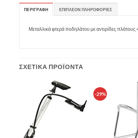
ΠΕΡΙΓΡΑΦΉ
ΕΠΙΠΛΈΟΝ ΠΛΗΡΟΦΟΡΊΕΣ
Μεταλλικά φτερά ποδηλάτου με αντιρίδες πλάτους 
ΣΧΕΤΙΚΆ ΠΡΟΪΌΝΤΑ
-29%
θήκη
Πρόσθήκη
λίστα
στην λίστα
υμιών
επιθυμιών