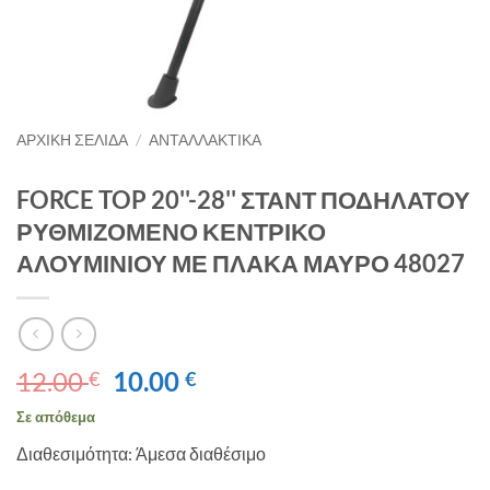
ΑΡΧΙΚΉ ΣΕΛΊΔΑ
/
ΑΝΤΑΛΛΑΚΤΙΚΑ
FORCE TOP 20''-28'' ΣΤΑΝΤ ΠΟΔΗΛΑΤΟΥ
ΡΥΘΜΙΖΟΜΕΝΟ ΚΕΝΤΡΙΚΟ
ΑΛΟΥΜΙΝΙΟΥ ΜΕ ΠΛΑΚΑ ΜΑΥΡΟ 48027
Original
Η
12.00
10.00
€
€
price
τρέχουσα
Σε απόθεμα
was:
τιμή
Διαθεσιμότητα: Άμεσα διαθέσιμο
12.00 €.
είναι:
10.00 €.