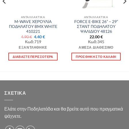
ΑΝΤΑΛΛΑΚΤΙΚΑ
ΑΝΤΑΛΛΑΚΤΙΚΑ
M-WAVE ΧΕΡΟΥΛΙΑ
FORCE E-BIKE 26” – 29”
ΠΟΔΗΛΑΤΟΥ BMX WHITE
ΣΤΑΝΤ ΠΟΔΗΛΑΤΟΥ
410221
ΨΑΛΙΔΙΟΥ 48126
Original
Η
4.90
€
4.40
€
22.00
€
price
τρέχουσα
Κωδ:719
Κωδ:345
was:
τιμή
4.90 €.
είναι:
ΕΞΑΝΤΛΉΘΗΚΕ
ΆΜΕΣΑ ΔΙΑΘΈΣΙΜΟ
4.40 €.
ΔΙΑΒΆΣΤΕ ΠΕΡΙΣΣΌΤΕΡΑ
ΠΡΟΣΘΉΚΗ ΣΤΟ ΚΑΛΆΘΙ
ΣΧΕΤΙΚΆ
Ελάτε στην Ποδηλατάδα και θα βρείτε αυτό που πραγματικά
ψάχνετε.