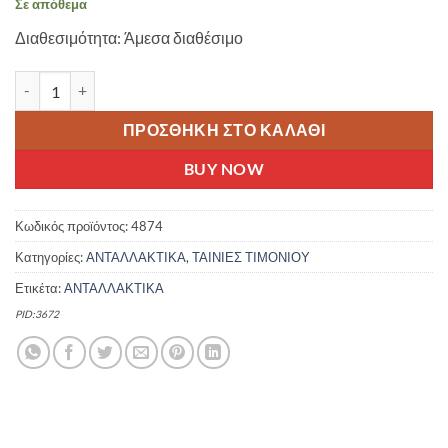
Σε απόθεμα
was:
τιμή
Διαθεσιμότητα: Άμεσα διαθέσιμο
22.00 €.
είναι:
20.00 €.
FORCE ΤΑΙΝΙΑ ΤΙΜΟΝΙΟΥ ΠΟΔΗΛΑΤΟΥ EVA SILICONE PRINTED Μ
ΠΡΟΣΘΉΚΗ ΣΤΟ ΚΑΛΆΘΙ
BUY NOW
Κωδικός προϊόντος:
4874
Κατηγορίες:
ΑΝΤΑΛΛΑΚΤΙΚΑ
,
ΤΑΙΝΙΕΣ ΤΙΜΟΝΙΟΥ
Ετικέτα:
ΑΝΤΑΛΛΑΚΤΙΚΑ
PID:3672