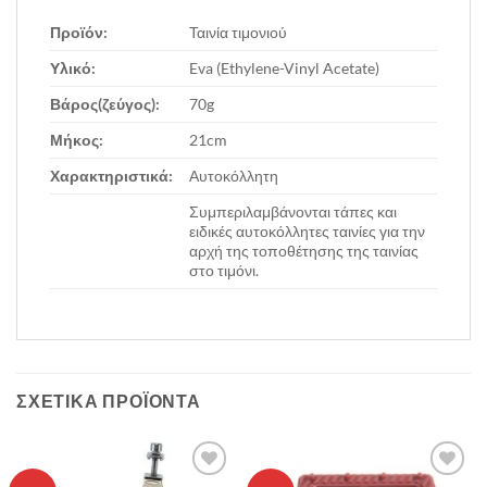
Προϊόν:
Ταινία τιμονιού
Υλικό:
Eva (Ethylene-Vinyl Acetate)
Βάρος(ζεύγος):
70g
Μήκος:
21cm
Χαρακτηριστικά:
Αυτοκόλλητη
Συμπεριλαμβάνονται τάπες και
ειδικές αυτοκόλλητες ταινίες για την
αρχή της τοποθέτησης της ταινίας
στο τιμόνι.
ΣΧΕΤΙΚΆ ΠΡΟΪΌΝΤΑ