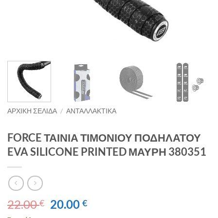
ΑΡΧΙΚΉ ΣΕΛΊΔΑ
/
ΑΝΤΑΛΛΑΚΤΙΚΑ
FORCE ΤΑΙΝΙΑ ΤΙΜΟΝΙΟΥ ΠΟΔΗΛΑΤΟΥ
EVA SILICONE PRINTED ΜΑΥΡΗ 380351
Original
Η
22.00
20.00
€
€
price
τρέχουσα