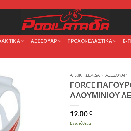
ΛΑΚΤΙΚΆ
ΑΞΕΣΟΥΆΡ
ΤΡΟΧΟΙ-ΕΛΑΣΤΙΚΑ
E-Π
ΑΡΧΙΚΉ ΣΕΛΊΔΑ
/
ΑΞΕΣΟΥΑΡ
FORCE ΠΑΓΟΥ
Πρόσθήκη
ΑΛΟΥΜΙΝΙΟΥ Λ
στην λίστα
επιθυμιών
12.00
€
Σε απόθεμα