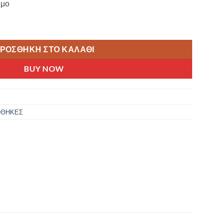
ιμο
ΤΟΥ ΑΛΟΥΜΙΝΙΟΥ ΛΕΥΚΟ/ΚΟΚΚΙΝΟ 24178 ποσότητα
ΡΟΣΘΉΚΗ ΣΤΟ ΚΑΛΆΘΙ
BUY NOW
ΟΘΗΚΕΣ