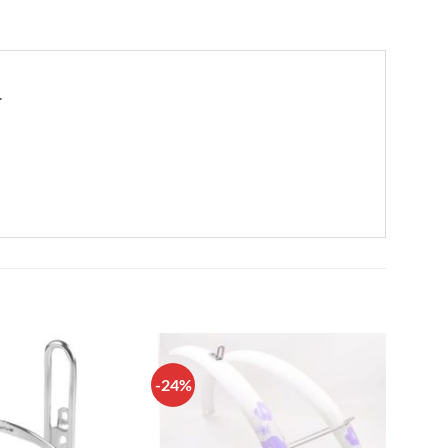
.
-24%
Πρόσθήκη
Πρόσθήκη
στην λίστα
στην λίστα
επιθυμιών
επιθυμιών