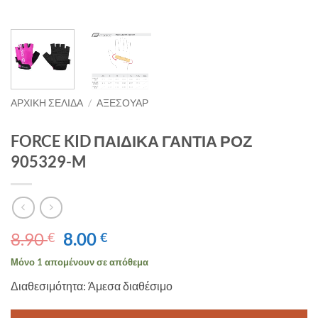
ΑΡΧΙΚΉ ΣΕΛΊΔΑ
/
ΑΞΕΣΟΥΑΡ
FORCE KID ΠΑΙΔΙΚΑ ΓΑΝΤΙΑ ΡΟΖ
905329-M
Original
Η
8.90
8.00
€
€
price
τρέχουσα
Μόνο 1 απομένουν σε απόθεμα
was:
τιμή
Διαθεσιμότητα: Άμεσα διαθέσιμο
8.90 €.
είναι:
8.00 €.