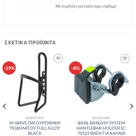
Με κορδόνι για καλύτερο σφίξιμο
ΣΧΕΤΙΚΆ ΠΡΟΪΌΝΤΑ
-29%
-8%
Πρόσθήκη
Πρόσθήκη
στην λίστα
στην λίστα
επιθυμιών
επιθυμιών
ΑΞΕΣΟΥΑΡ
ΑΞΕΣΟΥΑΡ
M-WAVE ΠΑΓΟΥΡΟΘΗΚΗ
BASIL BASEASY-SYSTEM
ΠΟΔΗΛΑΤΟΥ FULL ALLOY
HANTLEBAR HOLDER EC
BLACK
70122 ΒΑΣΗ ΓΙΑ ΚΑΛΑΘΙ