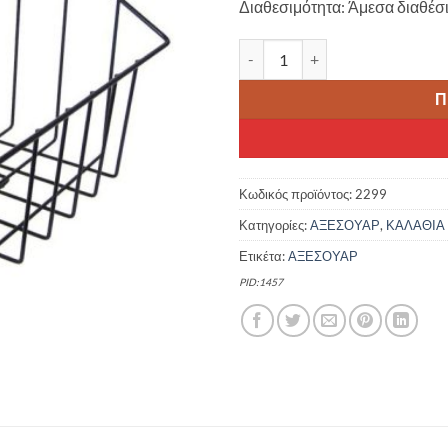
Διαθεσιμότητα: Άμεσα διαθέσ
15.00 €.
είνα
12.0
FORCE ΚΑΛΑΘΙ ΣΥΡΜΑΤΙΝΟ ΣΧ
Π
Κωδικός προϊόντος:
2299
Κατηγορίες:
ΑΞΕΣΟΥΑΡ
,
ΚΑΛΑΘΙΑ
Ετικέτα:
ΑΞΕΣΟΥΑΡ
PID:1457