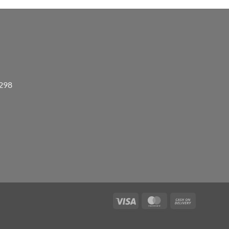
3298
Visa
MasterCard
Cash
On
Delivery