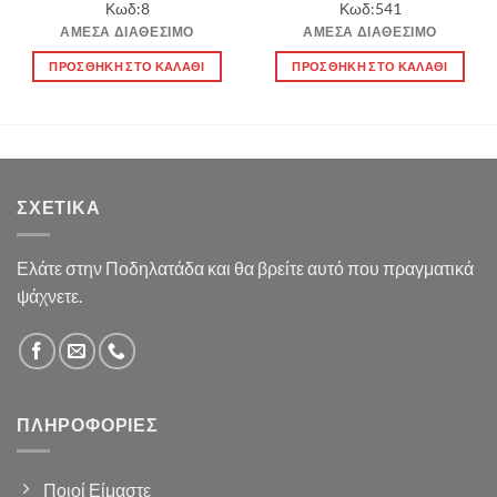
price
τρέχουσα
Κωδ:8
Κωδ:541
was:
τιμή
10.00 €.
είναι:
ΆΜΕΣΑ ΔΙΑΘΈΣΙΜΟ
ΆΜΕΣΑ ΔΙΑΘΈΣΙΜΟ
8.00 €.
ΠΡΟΣΘΉΚΗ ΣΤΟ ΚΑΛΆΘΙ
ΠΡΟΣΘΉΚΗ ΣΤΟ ΚΑΛΆΘΙ
ΣΧΕΤΙΚΆ
Ελάτε στην Ποδηλατάδα και θα βρείτε αυτό που πραγματικά
ψάχνετε.
ΠΛΗΡΟΦΟΡΊΕΣ
Ποιοί Είμαστε