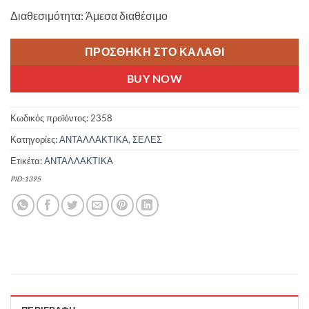
was:
τιμή
Διαθεσιμότητα: Άμεσα διαθέσιμο
15.00 €.
είναι:
12.50 €.
ΠΡΟΣΘΉΚΗ ΣΤΟ ΚΑΛΆΘΙ
BUY NOW
Κωδικός προϊόντος:
2358
Κατηγορίες:
ΑΝΤΑΛΛΑΚΤΙΚΑ
,
ΣΕΛΕΣ
Ετικέτα:
ΑΝΤΑΛΛΑΚΤΙΚΑ
PID:1395