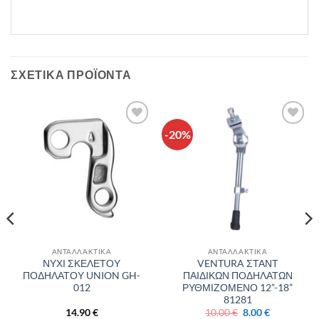
ΣΧΕΤΙΚΆ ΠΡΟΪΌΝΤΑ
-20%
Πρόσθήκη
Πρόσθήκη
στην λίστα
στην λίστα
επιθυμιών
επιθυμιών
ΑΝΤΑΛΛΑΚΤΙΚΑ
ΑΝΤΑΛΛΑΚΤΙΚΑ
ΝΥΧΙ ΣΚΕΛΕΤΟΥ
VENTURA ΣΤΑΝΤ
ΠΟΔΗΛΑΤΟΥ UNION GH-
ΠΑΙΔΙΚΩΝ ΠΟΔΗΛΑΤΩΝ
012
ΡΥΘΜΙΖΟΜΕΝΟ 12”-18”
81281
Original
Η
14.90
€
10.00
€
8.00
€