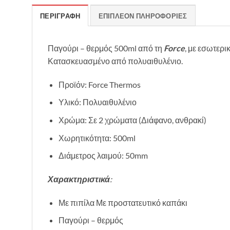
ΠΕΡΙΓΡΑΦΉ
ΕΠΙΠΛΈΟΝ ΠΛΗΡΟΦΟΡΊΕΣ
Παγούρι – θερμός 500ml από τη
Force
, με εσωτερι
Κατασκευασμένο από πολυαιθυλένιο.
Προϊόν: Force Thermos
Υλικό: Πολυαιθυλένιο
Χρώμα: Σε 2 χρώματα (Διάφανο, ανθρακί)
Χωρητικότητα: 500ml
Διάμετρος λαιμού: 50mm
Χαρακτηριστικά
:
Με πιπίλα Με προστατευτικό καπάκι
Παγούρι – θερμός