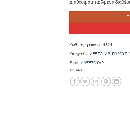
Διαθεσιμότητα: Άμεσα διαθέσ
12.00 €.
είνα
10.0
Π
Κωδικός προϊόντος:
4824
Κατηγορίες:
ΑΞΕΣΟΥΑΡ
,
ΠΑΓΟΥΡΙ
Ετικέτα:
ΑΞΕΣΟΥΑΡ
PID:3668