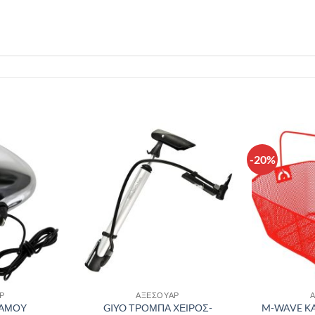
-20%
Πρόσθήκη
Πρόσθήκη
στην λίστα
στην λίστα
επιθυμιών
επιθυμιών
Ρ
ΑΞΕΣΟΥΑΡ
ΝΑΜΟΥ
GIYO ΤΡΟΜΠΑ ΧΕΙΡΟΣ-
M-WAVE Κ