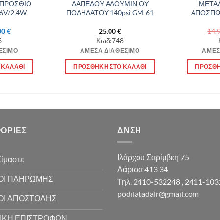
ΠΡΟΣΘΙΟ
ΔΑΠΕΔΟΥ ΑΛΟΥΜΙΝΙΟΥ
ΜΕΤΑΛ
6V/2,4W
ΠΟΔΗΛΑΤΟΥ 140psi GM-61
ΑΠΟΣΠΩ
iginal
Η
00
€
25.00
€
14.
ice
τρέχουσα
6
Κωδ:748
s:
τιμή
ΈΣΙΜΟ
ΆΜΕΣΑ ΔΙΑΘΈΣΙΜΟ
ΆΜΕΣ
.00 €.
είναι:
8.00 €.
 ΚΑΛΆΘΙ
ΠΡΟΣΘΉΚΗ ΣΤΟ ΚΑΛΆΘΙ
ΠΡΟΣΘΉ
ΟΡΊΕΣ
ΔΝΣΗ
Ιλάρχου Σαρίμβεη 75
Είμαστε
Λάρισα 413 34
ΟΙ ΠΛΗΡΩΜΗΣ
Τηλ. 2410-532248 , 2411-10
podilatadalr@gmail.com
ΟΙ ΑΠΟΣΤΟΛΗΣ
ΙΚΗ ΕΠΙΣΤΡΟΦΩΝ