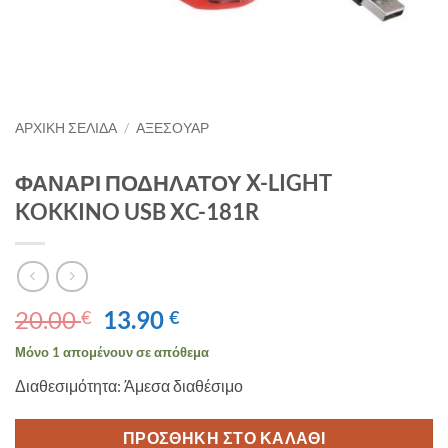
ΑΡΧΙΚΉ ΣΕΛΊΔΑ
/
ΑΞΕΣΟΥΑΡ
ΦΑΝΑΡΙ ΠΟΔΗΛΑΤΟΥ X-LIGHT
KOKKINO USB XC-181R
Original
Η
20.00
13.90
€
€
price
τρέχουσα
Μόνο 1 απομένουν σε απόθεμα
was:
τιμή
Διαθεσιμότητα: Άμεσα διαθέσιμο
20.00 €.
είναι:
13.90 €.
ΠΡΟΣΘΉΚΗ ΣΤΟ ΚΑΛΆΘΙ