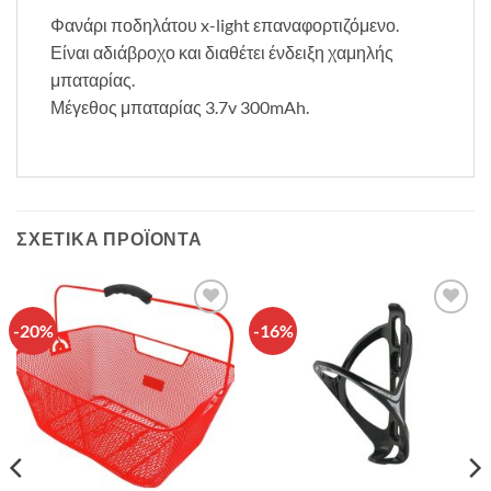
Φανάρι ποδηλάτου x-light επαναφορτιζόμενο.
Είναι αδιάβροχο και διαθέτει ένδειξη χαμηλής
μπαταρίας.
Μέγεθος μπαταρίας 3.7v 300mAh.
ΣΧΕΤΙΚΆ ΠΡΟΪΌΝΤΑ
-20%
-16%
Πρόσθήκη
Πρόσθήκη
στην λίστα
στην λίστα
επιθυμιών
επιθυμιών