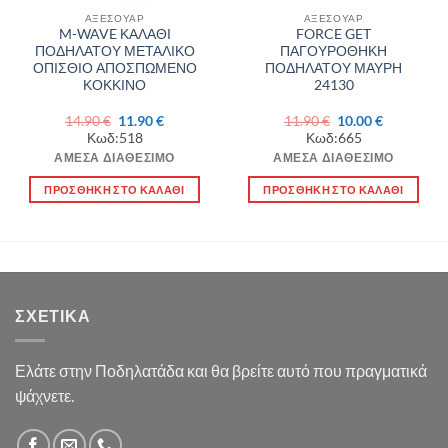
ΑΞΕΣΟΥΑΡ
ΑΞΕΣΟΥΑΡ
M-WAVE ΚΑΛΑΘΙ
FORCE GET
ΠΟΔΗΛΑΤΟΥ ΜΕΤΑΛΙΚΟ
ΠΑΓΟΥΡΟΘΗΚΗ
ΟΠΙΣΘΙΟ ΑΠΟΣΠΩΜΕΝΟ
ΠΟΔΗΛΑΤΟΥ ΜΑΥΡΗ
ΚΟΚΚΙΝΟ
24130
Original
Η
Original
Η
14.90
€
11.90
€
11.90
€
10.00
€
price
τρέχουσα
price
τρέχουσα
Κωδ:518
Κωδ:665
was:
τιμή
was:
τιμή
14.90 €.
είναι:
11.90 €.
είναι:
ΆΜΕΣΑ ΔΙΑΘΈΣΙΜΟ
ΆΜΕΣΑ ΔΙΑΘΈΣΙΜΟ
11.90 €.
10.00 €.
ΠΡΟΣΘΉΚΗ ΣΤΟ ΚΑΛΆΘΙ
ΠΡΟΣΘΉΚΗ ΣΤΟ ΚΑΛΆΘΙ
ΣΧΕΤΙΚΆ
Ελάτε στην Ποδηλατάδα και θα βρείτε αυτό που πραγματικά
ψάχνετε.