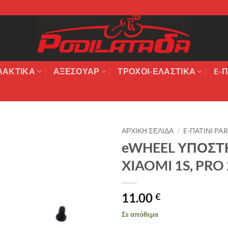
ΛΑΚΤΙΚΆ
ΑΞΕΣΟΥΆΡ
ΤΡΟΧΟΙ-ΕΛΑΣΤΙΚΑ
E-Π
ΑΡΧΙΚΉ ΣΕΛΊΔΑ
/
E-ΠΑΤΙΝΙ PA
eWHEEL ΥΠΟΣΤ
Πρόσθήκη
XIAOMI 1S, PRO 
στην λίστα
επιθυμιών
11.00
€
Σε απόθεμα