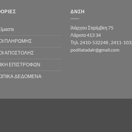
ΟΡΊΕΣ
ΔΝΣΗ
Ιλάρχου Σαρίμβεη 75
Είμαστε
Λάρισα 413 34
ΟΙ ΠΛΗΡΩΜΗΣ
Τηλ. 2410-532248 , 2411-10
podilatadalr@gmail.com
ΟΙ ΑΠΟΣΤΟΛΗΣ
ΙΚΗ ΕΠΙΣΤΡΟΦΩΝ
ΩΠΙΚΑ ΔΕΔΟΜΕΝΑ