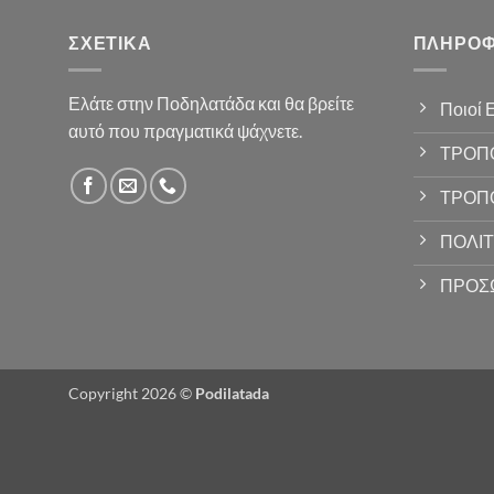
ΣΧΕΤΙΚΆ
ΠΛΗΡΟΦ
Ελάτε στην Ποδηλατάδα και θα βρείτε
Ποιοί 
αυτό που πραγματικά ψάχνετε.
ΤΡΟΠ
ΤΡΟΠ
ΠΟΛΙΤ
ΠΡΟΣ
Copyright 2026 ©
Podilatada