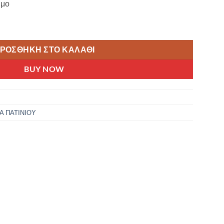
ιμο
 ΓΙΑ XIAOMI 1S, PRO 2, ESSENTIAL 44699 ποσότητα
ΡΟΣΘΉΚΗ ΣΤΟ ΚΑΛΆΘΙ
BUY NOW
Α ΠΑΤΙΝΙΟΥ