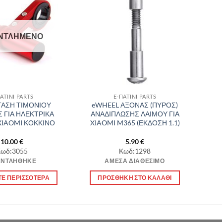
Πρόσθήκη
Πρόσθήκη
στην λίστα
στην λίστα
επιθυμιών
επιθυμιών
ΝΤΛΗΜΈΝΟ
ΑΤΙΝΙ PARTS
E-ΠΑΤΙΝΙ PARTS
ΑΣΗ ΤΙΜΟΝΙΟΥ
eWHEEL ΑΞΟΝΑΣ (ΠΥΡΟΣ)
 ΓΙΑ ΗΛΕΚΤΡΙΚΑ
ΑΝΑΔΙΠΛΩΣΗΣ ΛΑΙΜΟΥ ΓΙΑ
 XIAOMI ΚΟΚΚΙΝΟ
XIAOMI M365 (ΕΚΔΟΣΗ 1.1)
10.00
€
5.90
€
ωδ:3055
Κωδ:1298
ΑΝΤΛΉΘΗΚΕ
ΆΜΕΣΑ ΔΙΑΘΈΣΙΜΟ
ΤΕ ΠΕΡΙΣΣΌΤΕΡΑ
ΠΡΟΣΘΉΚΗ ΣΤΟ ΚΑΛΆΘΙ