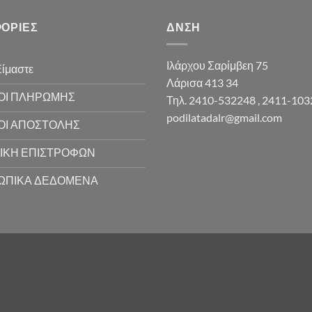
ΟΡΊΕΣ
ΔΝΣΗ
Ιλάρχου Σαρίμβεη 75
Είμαστε
Λάρισα 413 34
ΟΙ ΠΛΗΡΩΜΗΣ
Τηλ. 2410-532248 , 2411-10
podilatadalr@gmail.com
ΟΙ ΑΠΟΣΤΟΛΗΣ
ΙΚΗ ΕΠΙΣΤΡΟΦΩΝ
ΩΠΙΚΑ ΔΕΔΟΜΕΝΑ