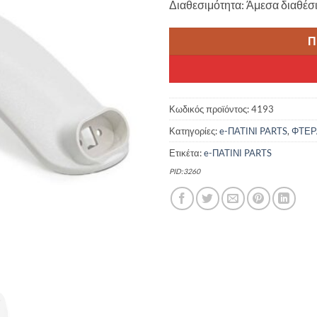
Διαθεσιμότητα: Άμεσα διαθέσ
12.00 €.
είναι:
9.90 
Π
Κωδικός προϊόντος:
4193
Κατηγορίες:
e-ΠΑΤΙΝΙ PARTS
,
ΦΤΕΡ
Ετικέτα:
e-ΠΑΤΙΝΙ PARTS
PID:3260