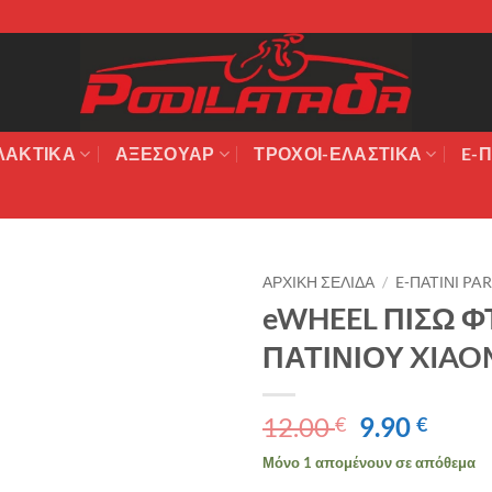
ΛΑΚΤΙΚΆ
ΑΞΕΣΟΥΆΡ
ΤΡΟΧΟΙ-ΕΛΑΣΤΙΚΑ
E-Π
ΑΡΧΙΚΉ ΣΕΛΊΔΑ
/
E-ΠΑΤΙΝΙ PA
eWHEEL ΠΙΣΩ 
Πρόσθήκη
ΠΑΤΙΝΙΟΥ XIAO
στην λίστα
επιθυμιών
Original
Η
12.00
9.90
€
€
price
τρέχ
Μόνο 1 απομένουν σε απόθεμα
was:
τιμή