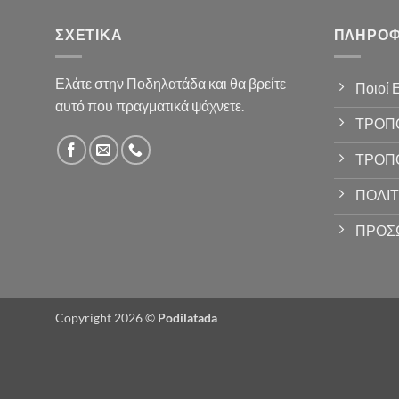
ΣΧΕΤΙΚΆ
ΠΛΗΡΟΦ
Ελάτε στην Ποδηλατάδα και θα βρείτε
Ποιοί 
αυτό που πραγματικά ψάχνετε.
ΤΡΟΠ
ΤΡΟΠ
ΠΟΛΙΤ
ΠΡΟΣ
Copyright 2026 ©
Podilatada