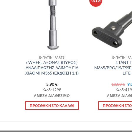
-31%
θήκη
Πρόσθήκη
λίστα
στην λίστα
υμιών
επιθυμιών
E-ΠΑΤΙΝΙ PARTS
E-ΠΑΤΙΝΙ P
ANDA
eWHEEL ΑΞΟΝΑΣ (ΠΥΡΟΣ)
ΣΤΑΝΤ Γ
Α
ΑΝΑΔΙΠΛΩΣΗΣ ΛΑΙΜΟΥ ΓΙΑ
M365/PRO/1S/ESSE
OMI
XIAOMI M365 (ΕΚΔΟΣΗ 1.1)
LITE
Or
5.90
€
13.00
€
9.
pr
Κωδ:1298
Κωδ:419
wa
ΆΜΕΣΑ ΔΙΑΘΈΣΙΜΟ
ΆΜΕΣΑ ΔΙΑΘ
13
Α
ΠΡΟΣΘΉΚΗ ΣΤΟ ΚΑΛΆΘΙ
ΠΡΟΣΘΉΚΗ ΣΤΟ