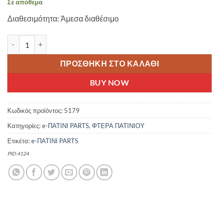
Σε απόθεμα
was:
τιμή
Διαθεσιμότητα: Άμεσα διαθέσιμο
10.00 €.
είναι:
8.00 €.
eWHEEL ΜΕΤΑΛΛΙΚΗ ΥΠΟΣΤΗΡΙΞΗ ΛΑΣΠΩΤΗΡΑ ΓΙΑ XIAOMI Mi 3
ΠΡΟΣΘΉΚΗ ΣΤΟ ΚΑΛΆΘΙ
BUY NOW
Κωδικός προϊόντος:
5179
Κατηγορίες:
e-ΠΑΤΙΝΙ PARTS
,
ΦΤΕΡΑ ΠΑΤΙΝΙΟΥ
Ετικέτα:
e-ΠΑΤΙΝΙ PARTS
PID:4124