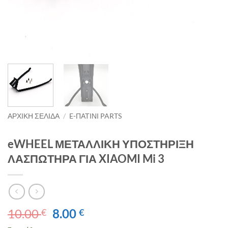
ΑΡΧΙΚΉ ΣΕΛΊΔΑ
/
E-ΠΑΤΙΝΙ PARTS
eWHEEL ΜΕΤΑΛΛΙΚΗ ΥΠΟΣΤΗΡΙΞΗ
ΛΑΣΠΩΤΗΡΑ ΓΙΑ XIAOMI Mi 3
Original
Η
10.00
8.00
€
€
price
τρέχουσα