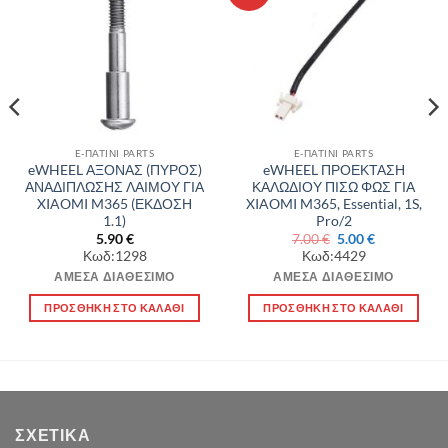
στην λίστα
στην λίστα
επιθυμιών
επιθυμιών
E-ΠΑΤΙΝΙ PARTS
E-ΠΑΤΙΝΙ PARTS
eWHEEL ΑΞΟΝΑΣ (ΠΥΡΟΣ)
eWHEEL ΠΡΟΕΚΤΑΣΗ
ΑΝΑΔΙΠΛΩΣΗΣ ΛΑΙΜΟΥ ΓΙΑ
ΚΑΛΩΔΙΟΥ ΠΙΣΩ ΦΩΣ ΓΙΑ
XIAOMI M365 (ΕΚΔΟΣΗ
XIAOMI M365, Essential, 1S,
1.1)
Pro/2
Original
Η
5.90
€
7.00
€
5.00
€
α
price
τρέχουσα
Κωδ:1298
Κωδ:4429
was:
τιμή
7.00 €.
είναι:
ΆΜΕΣΑ ΔΙΑΘΈΣΙΜΟ
ΆΜΕΣΑ ΔΙΑΘΈΣΙΜΟ
5.00 €.
ΠΡΟΣΘΉΚΗ ΣΤΟ ΚΑΛΆΘΙ
ΠΡΟΣΘΉΚΗ ΣΤΟ ΚΑΛΆΘΙ
ΣΧΕΤΙΚΆ