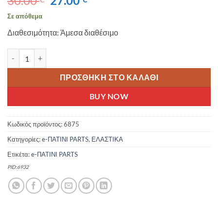
30.00
27.00
price
τρέχουσα
Σε απόθεμα
was:
τιμή
Διαθεσιμότητα: Άμεσα διαθέσιμο
30.00 €.
είναι:
27.00 €.
eWHEEL ΕΛΑΣΤΙΚΟ SOLID (ΣΥΜΠΑΓΕΣ) 10X2.125-6.1/B34mm ΓΙΑ 
ΠΡΟΣΘΉΚΗ ΣΤΟ ΚΑΛΆΘΙ
BUY NOW
Κωδικός προϊόντος:
6875
Κατηγορίες:
e-ΠΑΤΙΝΙ PARTS
,
ΕΛΑΣΤΙΚΑ
Ετικέτα:
e-ΠΑΤΙΝΙ PARTS
PID:6932