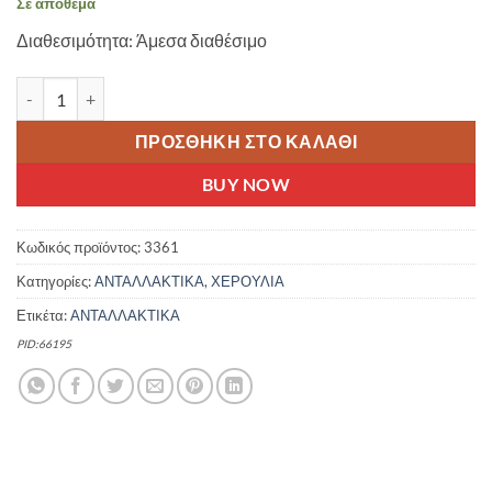
Σε απόθεμα
was:
τιμή
Διαθεσιμότητα: Άμεσα διαθέσιμο
5.00 €.
είναι:
3.20 €.
ELMO ΧΕΡΟΥΛΙΑ ΠΟΔΗΛΑΤΟΥ ΠΑΙΔΙΚΑ ΜΠΛΕ 12-20 ποσότητα
ΠΡΟΣΘΉΚΗ ΣΤΟ ΚΑΛΆΘΙ
BUY NOW
Κωδικός προϊόντος:
3361
Κατηγορίες:
ΑΝΤΑΛΛΑΚΤΙΚΑ
,
ΧΕΡΟΥΛΙΑ
Ετικέτα:
ΑΝΤΑΛΛΑΚΤΙΚΑ
PID:66195