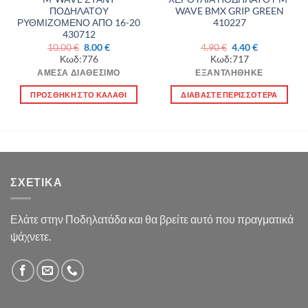
ΠΟΔΗΛΑΤΟΥ
WAVE BMX GRIP GREEN
ΡΥΘΜΙΖΟΜΕΝΟ ΑΠΟ 16-20
410227
430712
Original
Η
Original
Η
10.00
€
8.00
€
4.90
€
4.40
€
α
price
τρέχουσα
price
τρέχουσα
Κωδ:776
Κωδ:717
was:
τιμή
was:
τιμή
10.00 €.
είναι:
4.90 €.
είναι:
ΆΜΕΣΑ ΔΙΑΘΈΣΙΜΟ
ΕΞΑΝΤΛΉΘΗΚΕ
8.00 €.
4.40 €.
ΠΡΟΣΘΉΚΗ ΣΤΟ ΚΑΛΆΘΙ
ΔΙΑΒΆΣΤΕ ΠΕΡΙΣΣΌΤΕΡΑ
ΣΧΕΤΙΚΆ
Ελάτε στην Ποδηλατάδα και θα βρείτε αυτό που πραγματικά
ψάχνετε.