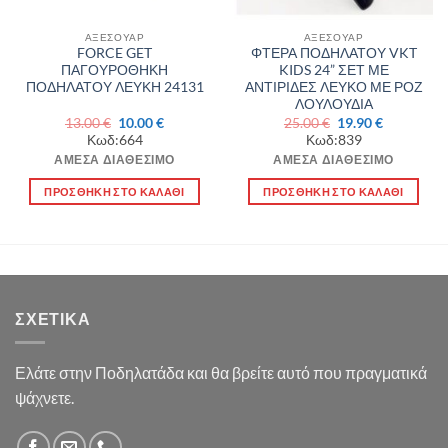
ΑΞΕΣΟΥΑΡ
ΑΞΕΣΟΥΑΡ
FORCE GET
ΦΤΕΡΑ ΠΟΔΗΛΑΤΟΥ VKT
ΠΑΓΟΥΡΟΘΗΚΗ
KIDS 24” ΣΕΤ ΜΕ
ΠΟΔΗΛΑΤΟΥ ΛΕΥΚΗ 24131
ΑΝΤΙΡΙΔΕΣ ΛΕΥΚΟ ΜΕ ΡΟΖ
ΛΟΥΛΟΥΔΙΑ
Original
Η
Original
Η
13.00
€
10.00
€
25.00
€
19.90
€
α
price
τρέχουσα
price
τρέχουσα
Κωδ:664
Κωδ:839
was:
τιμή
was:
τιμή
13.00 €.
είναι:
25.00 €.
είναι:
ΆΜΕΣΑ ΔΙΑΘΈΣΙΜΟ
ΆΜΕΣΑ ΔΙΑΘΈΣΙΜΟ
10.00 €.
19.90 €.
ΠΡΟΣΘΉΚΗ ΣΤΟ ΚΑΛΆΘΙ
ΠΡΟΣΘΉΚΗ ΣΤΟ ΚΑΛΆΘΙ
ΣΧΕΤΙΚΆ
Ελάτε στην Ποδηλατάδα και θα βρείτε αυτό που πραγματικά
ψάχνετε.