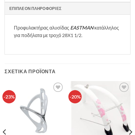
ΕΠΙΠΛΈΟΝ ΠΛΗΡΟΦΟΡΊΕΣ
Προφυλακτήρας αλυσίδας
EASTMAN
κατάλληλος
για ποδήλατα με τροχό 28X1 1/2.
ΣΧΕΤΙΚΆ ΠΡΟΪΌΝΤΑ
-23%
-20%
Πρόσθήκη
Πρόσθήκη
στην λίστα
στην λίστα
επιθυμιών
επιθυμιών