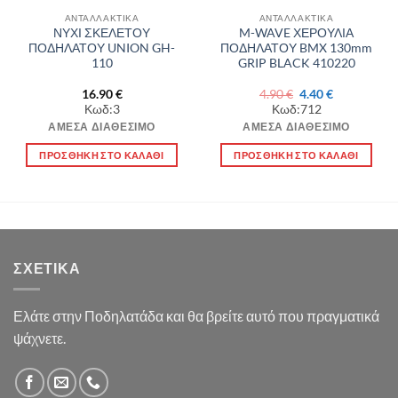
ΑΝΤΑΛΛΑΚΤΙΚΑ
ΑΝΤΑΛΛΑΚΤΙΚΑ
ΝΥΧΙ ΣΚΕΛΕΤΟΥ
M-WAVE ΧΕΡΟΥΛΙΑ
ΠΟΔΗΛΑΤΟΥ UNION GH-
ΠΟΔΗΛΑΤΟΥ BMX 130mm
110
GRIP BLACK 410220
Original
Η
16.90
€
4.90
€
4.40
€
α
price
τρέχουσα
Κωδ:3
Κωδ:712
was:
τιμή
4.90 €.
είναι:
ΆΜΕΣΑ ΔΙΑΘΈΣΙΜΟ
ΆΜΕΣΑ ΔΙΑΘΈΣΙΜΟ
4.40 €.
ΠΡΟΣΘΉΚΗ ΣΤΟ ΚΑΛΆΘΙ
ΠΡΟΣΘΉΚΗ ΣΤΟ ΚΑΛΆΘΙ
ΣΧΕΤΙΚΆ
Ελάτε στην Ποδηλατάδα και θα βρείτε αυτό που πραγματικά
ψάχνετε.