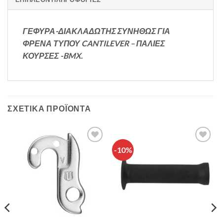
ΓΕΦΥΡΑ-ΔΙΑΚΛΑΔΩΤΗΣ ΣΥΝΗΘΩΣ ΓΙΑ
ΦΡΕΝΑ ΤΥΠΟΥ CANTILEVER – ΠΑΛΙΕΣ
ΚΟΥΡΣΕΣ -BMX.
ΣΧΕΤΙΚΆ ΠΡΟΪΌΝΤΑ
-10%
Πρόσθήκη
Πρόσθήκη
στην λίστα
στην λίστα
επιθυμιών
επιθυμιών