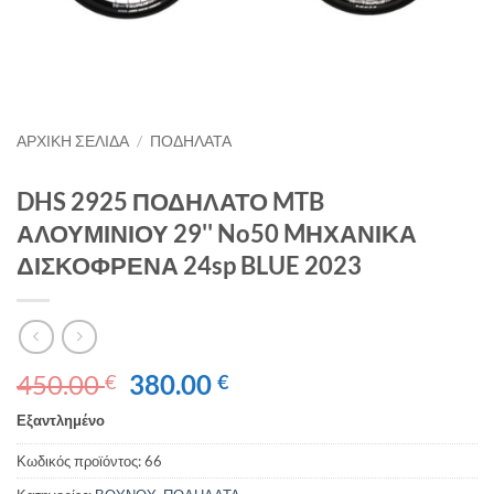
ΑΡΧΙΚΉ ΣΕΛΊΔΑ
/
ΠΟΔΗΛΑΤΑ
DHS 2925 ΠΟΔΗΛΑΤΟ MTB
ΑΛΟΥΜΙΝΙΟΥ 29'' No50 MΗΧΑΝΙΚΑ
ΔΙΣΚΟΦΡΕΝΑ 24sp BLUE 2023
Original
Η
450.00
380.00
€
€
price
τρέχουσα
Εξαντλημένο
was:
τιμή
450.00 €.
είναι:
Κωδικός προϊόντος:
66
380.00 €.