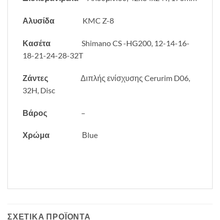
Αλυσίδα
KMC Z-8
Κασέτα
Shimano CS -HG200, 12-14-16-
18-21-24-28-32T
Ζάντες
Διπλής ενίσχυσης Cerurim D06,
32H, Disc
Βάρος
–
Χρώμα
Βlue
ΣΧΕΤΙΚΆ ΠΡΟΪΌΝΤΑ