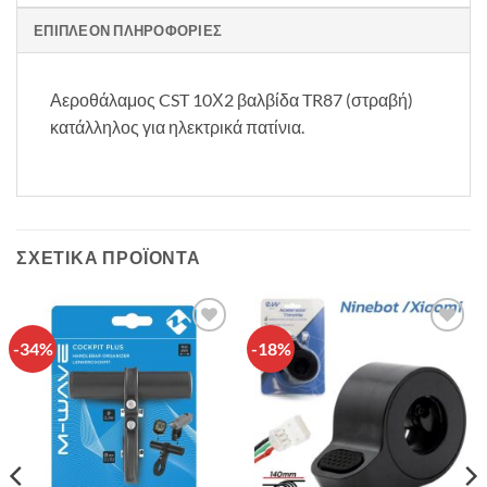
ΕΠΙΠΛΈΟΝ ΠΛΗΡΟΦΟΡΊΕΣ
Αεροθάλαμος CST 10Χ2 βαλβίδα TR87 (στραβή)
κατάλληλος για ηλεκτρικά πατίνια.
ΣΧΕΤΙΚΆ ΠΡΟΪΌΝΤΑ
-34%
-18%
Πρόσθήκη
Πρόσθήκη
στην λίστα
στην λίστα
επιθυμιών
επιθυμιών