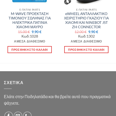
E-ΠΑΤΙΝΙ PARTS
E-ΠΑΤΙΝΙ PARTS
M-WAVE ΠΡΟΕΚΤΑΣΗ
eWHEEL ΑΝΤΑΛΛΑΚΤΙΚΟ
ΤΙΜΟΝΙΟΥ ΣΩΛΗΝΑΣ ΓΙΑ
ΧΕΙΡΙΣΤΗΡΙΟ ΓΚΑΖΙΟΥ ΓΙΑ
ΗΛΕΚΤΡΙΚΑ ΠΑΤΙΝΙΑ
XIAOMI ΚΑΙ NINEBOT JST
XIAOMI ΜΑΥΡΟ
ZH CONNECTOR
Original
Η
Original
Η
15.00
€
9.90
€
12.00
€
9.90
€
price
τρέχουσα
price
τρέχουσα
Κωδ:1028
Κωδ:1302
was:
τιμή
was:
τιμή
15.00 €.
είναι:
12.00 €.
είναι:
ΆΜΕΣΑ ΔΙΑΘΈΣΙΜΟ
ΆΜΕΣΑ ΔΙΑΘΈΣΙΜΟ
9.90 €.
9.90 €.
ΠΡΟΣΘΉΚΗ ΣΤΟ ΚΑΛΆΘΙ
ΠΡΟΣΘΉΚΗ ΣΤΟ ΚΑΛΆΘΙ
ΣΧΕΤΙΚΆ
Ελάτε στην Ποδηλατάδα και θα βρείτε αυτό που πραγματικά
ψάχνετε.