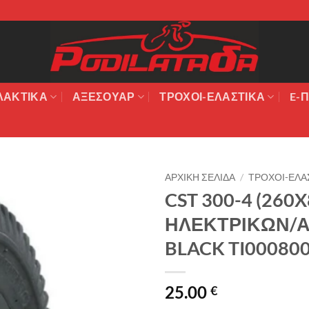
ΛΑΚΤΙΚΆ
ΑΞΕΣΟΥΆΡ
ΤΡΟΧΟΙ-ΕΛΑΣΤΙΚΑ
E-Π
ΑΡΧΙΚΉ ΣΕΛΊΔΑ
/
ΤΡΟΧΟΙ-ΕΛΑ
CST 300-4 (260
Πρόσθήκη
ΗΛΕΚΤΡΙΚΩΝ/
στην λίστα
επιθυμιών
BLACK TI00080
25.00
€