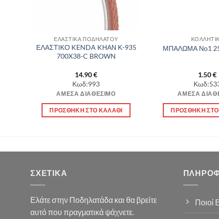
ΕΛΑΣΤΙΚΑ ΠΟΔΗΛΑΤΟΥ
ΚΟΛΛΗΤΙ
/4
ΕΛΑΣΤΙΚΟ KENDA KΗΑΝ Κ-935
ΜΠΑΛΩΜΑ Νο1 25
AD
700X38-C BROWN
14.90
€
1.50
€
Κωδ:993
Κωδ:53
ΆΜΕΣΑ ΔΙΑΘΈΣΙΜΟ
ΆΜΕΣΑ ΔΙΑΘ
Α
ΠΡΟΣΘΉΚΗ ΣΤΟ ΚΑΛΆΘΙ
ΠΡΟΣΘΉΚΗ ΣΤΟ
ΣΧΕΤΙΚΆ
ΠΛΗΡΟΦ
Ελάτε στην Ποδηλατάδα και θα βρείτε
Ποιοί 
αυτό που πραγματικά ψάχνετε.