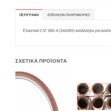
ΠΕΡΙΓΡΑΦΉ
ΕΠΙΠΛΈΟΝ ΠΛΗΡΟΦΟΡΊΕΣ
Ελαστικό CST 300-4 (260X85) κατάλληλο για αναπη
ΣΧΕΤΙΚΆ ΠΡΟΪΌΝΤΑ
θήκη
Πρόσθήκη
λίστα
στην λίστα
υμιών
επιθυμιών