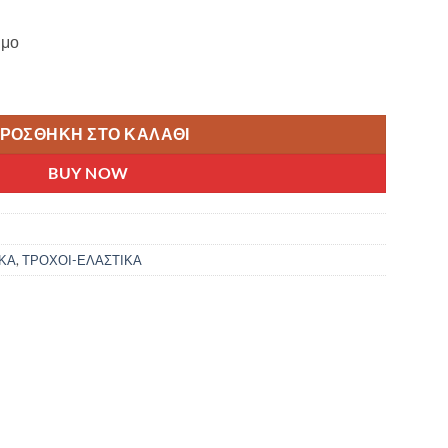
ιμο
R ΕΛΑΣΤΙΚΟ ΗΛΕΚΤΡΙΚΩΝ/ΑΝΑΠΗΡΙΚΩΝ ΑΜΑΞΙΔΙΩΝ BLACK TI000800
ΡΟΣΘΉΚΗ ΣΤΟ ΚΑΛΆΘΙ
BUY NOW
ΚΑ
,
ΤΡΟΧΟΙ-ΕΛΑΣΤΙΚΑ