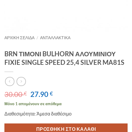
ΑΡΧΙΚΉ ΣΕΛΊΔΑ
/
ΑΝΤΑΛΛΑΚΤΙΚΑ
BRN ΤΙΜΟΝΙ BULHORN ΑΛΟΥΜΙΝΙΟΥ
FIXIE SINGLE SPEED 25,4 SILVER MA81S
Original
Η
30.00
27.90
€
€
price
τρέχουσα
Μόνο 1 απομένουν σε απόθεμα
was:
τιμή
Διαθεσιμότητα: Άμεσα διαθέσιμο
30.00 €.
είναι:
27.90 €.
ΠΡΟΣΘΉΚΗ ΣΤΟ ΚΑΛΆΘΙ